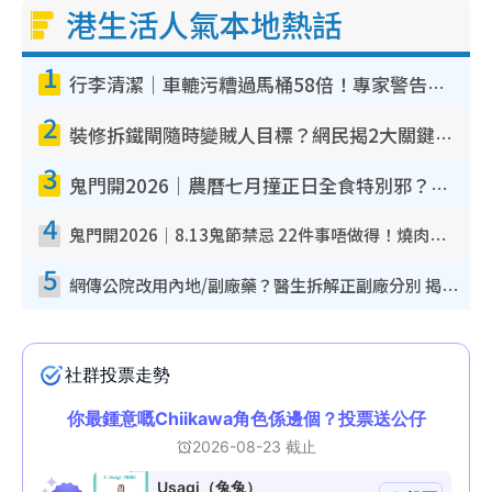
港生活人氣本地熱話
1
行李清潔｜車轆污糟過馬桶58倍！專家警告忌用酒精抹 教1招免污手除菌
2
裝修拆鐵閘隨時變賊人目標？網民揭2大關鍵用途：裝新式等於白裝？附新舊鐵閘分別
3
鬼門開2026｜農曆七月撞正日全食特別邪？專家警告切忌做一事！揭4大禁忌+2招保平安
4
鬼門開2026｜8.13鬼節禁忌 22件事唔做得！燒肉、刺身要少食？半夜勿吹口哨/打呢個電話
5
網傳公院改用內地/副廠藥？醫生拆解正副廠分別 揭4類人換藥隨時出事