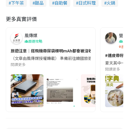
下午茶
甜品
自助餐
日式料理
火鍋
更多真實評價
風傳媒
營養教
旅遊攻略
生
香港
旅遊注意｜搭飛機帶尿袋標明mAh都會被沒收😱出發前切記檢查「1
#連皮帶籽都
（文章由風傳媒授權轉載） 準備前往韓國旅遊的民眾，近期要特別留
夏天其中一種時
閱讀更多
閱讀更多