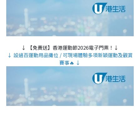
↓ 【免費送】香港運動節2026電子門票！↓
↓ 設過百運動用品攤位 / 可現場體驗多項新穎運動及觀賞
賽事🔥 ↓