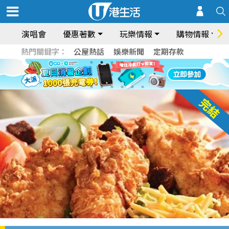
演唱會
優惠著數
玩樂情報
購物情報
熱門關鍵字：
公屋熱話
娛樂新聞
定期存款