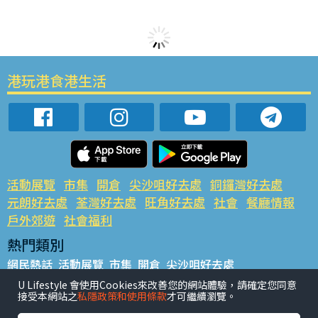
港玩港食港生活
活動展覽
市集
開倉
尖沙咀好去處
銅鑼灣好去處
元朗好去處
荃灣好去處
旺角好去處
社會
餐廳情報
戶外郊遊
社會福利
熱門類別
網民熱話
活動展覽
市集
開倉
尖沙咀好去處
銅鑼灣好去處
元朗好去處
荃灣好去處
旺角好去處
社會
U Lifestyle 會使用Cookies來改善您的網站體驗，請確定您同意
接受本網站之
私隱政策和使用條款
才可繼續瀏覽。
餐廳情報
戶外郊遊