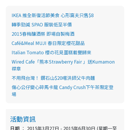
IKEA 推全新復活節美食 心形窩夫只售$8
轉季勁減 SPAO 服裝低至半價
2015春梅釀酒祭 即場自製梅酒
Café&Meal MUJI 春日限定櫻花甜品
Italian Tomato 櫻の花見蛋糕載譽歸來
Wired Cafe「熊本Strawberry Fair 」送Kumamon
襟章
不用飛台灣！ 鑽石山$20嚐洪師父牛肉麵
傷心公仔變心碎馬卡龍 Candy Crush下午茶限定登
場
活動資訊
日期
2015年3月27日 - 2015年6月30日 (星期一至