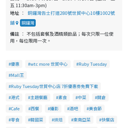
五 11:30am-3pm)
地址
銅鑼灣告士打道280號世貿中心10樓1002號
舖
銅鑼灣
備註
不包括套餐及酒精類飲品；每次只限一位使
用，每位限用一次。
優惠
wtc more 世貿中心
Ruby Tuesday
Mall王
Ruby Tuesday世貿中心店 7折優惠劵免費下載
港式
主題餐廳
素食
中菜
開倉
Cafe
西餐
攝影
酒吧
美食節
零食
韓國菜
烘焙
東南亞菜
快餐店