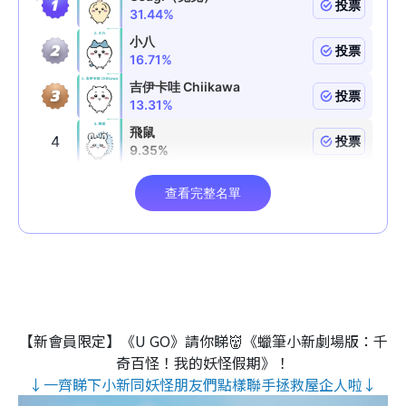
【新會員限定】《U GO》請你睇👹《蠟筆小新劇場版：千
奇百怪！我的妖怪假期》！
↓一齊睇下小新同妖怪朋友們點樣聯手拯救屋企人啦↓