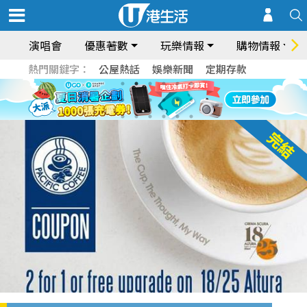
演唱會
優惠著數
玩樂情報
購物情報
熱門關鍵字：
公屋熱話
娛樂新聞
定期存款