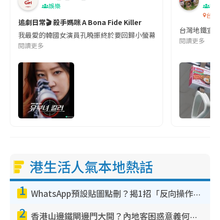
娛樂
吹
台灣
追劇日常🎬 殺手媽咪 A Bona Fide Killer
台灣地鐵宣
我最愛的韓國女演員孔曉振終於要回歸小螢幕啦!這次的劇本改編自同名
閱讀更多
閱讀更多
港生活人氣本地熱話
1
WhatsApp預設貼圖點刪？揭1招「反向操作」還原簡潔介面 附3步實測教學
2
香港山邊鐵閘邊門大開？內地客困惑意義何在！網民神回覆：呢種叫法理性防禦