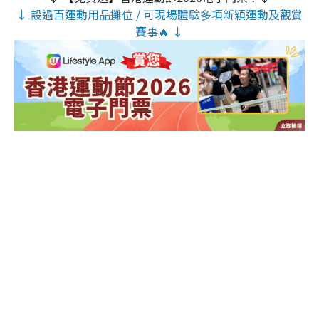
↓ 設過百運動用品攤位 / 可現場體驗多項新穎運動及觀賞
賽事🔥 ↓