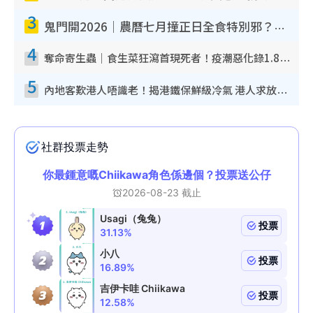
3
鬼門開2026｜農曆七月撞正日全食特別邪？專家警告切忌做一事！揭4大禁忌+2招保平安
4
奪命寄生蟲｜食生菜狂瀉首現死者！疫潮惡化錄1.8萬宗病例 揭洗菜3大謬誤
5
內地客歎港人唔識老！揭港鐵保鮮級冷氣 港人求放過：咪投訴