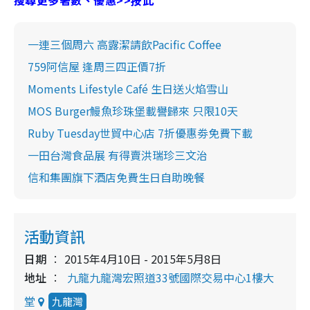
一連三個周六 高露潔請飲Pacific Coffee
759阿信屋 逢周三四正價7折
Moments Lifestyle Café 生日送火焰雪山
MOS Burger鰻魚珍珠堡載譽歸來 只限10天
Ruby Tuesday世貿中心店 7折優惠劵免費下載
一田台灣食品展 有得賣洪瑞珍三文治
信和集團旗下酒店免費生日自助晚餐
活動資訊
日期
2015年4月10日 - 2015年5月8日
地址
九龍九龍灣宏照道33號國際交易中心1樓大
堂
九龍灣