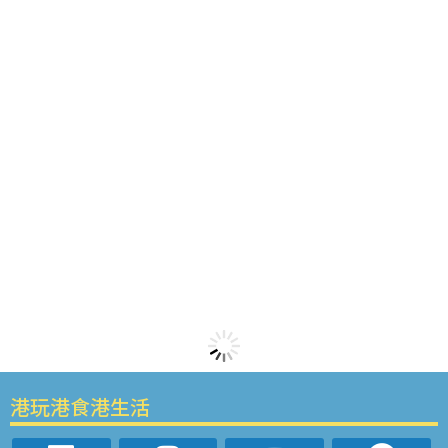
港玩港食港生活