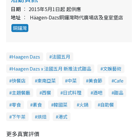
日期
2015年5月1日起 起供應
地址
Häagen-Dazs銅鑼灣時代廣場店及皇室堡店
銅鑼灣
Haagen Dazs
法國五月
Haagen Dazs x 法國五月 新推法式甜品
文娛藝術
快餐店
東南亞菜
中菜
美食節
Cafe
主題餐廳
西餐
日式料理
酒吧
甜品
零食
素食
韓國菜
火鍋
自助餐
下午茶
烘焙
港式
更多真實評價