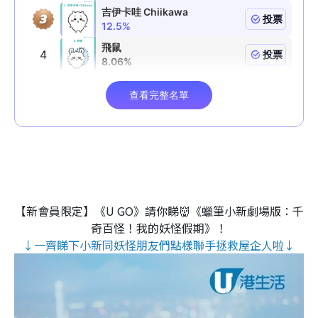
【新會員限定】《U GO》請你睇👹《蠟筆小新劇場版：千
奇百怪！我的妖怪假期》！
↓一齊睇下小新同妖怪朋友們點樣聯手拯救屋企人啦↓