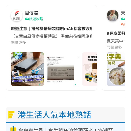
風傳媒
營養教
旅遊攻略
生
香港
旅遊注意｜搭飛機帶尿袋標明mAh都會被沒收😱出發前切記檢查「1
#連皮帶籽都
（文章由風傳媒授權轉載） 準備前往韓國旅遊的民眾，近期要特別留
夏天其中一種時
閱讀更多
閱讀更多
港生活人氣本地熱話
1