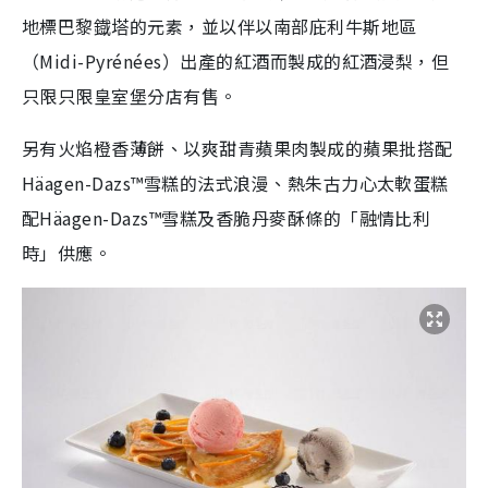
地標巴黎鐡塔的元素，並以伴以南部庇利牛斯地區
（Midi-Pyrénées）出產的紅酒而製成的紅酒浸梨，但
只限只限皇室堡分店有售。
另有火焰橙香薄餅、以爽甜青蘋果肉製成的蘋果批搭配
Häagen-Dazs™雪糕的法式浪漫、熱朱古力心太軟蛋糕
配Häagen-Dazs™雪糕及香脆丹麥酥條的「融情比利
時」供應。