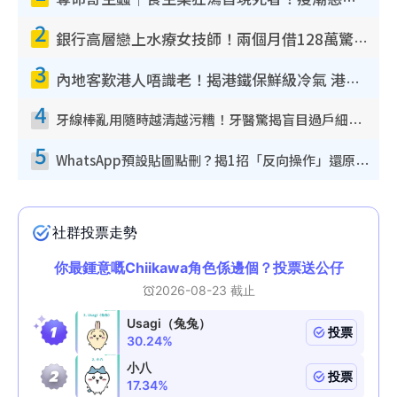
奪命寄生蟲｜食生菜狂瀉首現死者！疫潮惡化錄1.8萬宗病例 揭洗菜3大謬誤
2
銀行高層戀上水療女技師！兩個月借128萬驚覺「沉船」沉落火海 揭背後疑似邪教操控賣淫
3
內地客歎港人唔識老！揭港鐵保鮮級冷氣 港人求放過：咪投訴
4
牙線棒亂用隨時越清越污糟！牙醫驚揭盲目過戶細菌恐致蛀牙：呢種先係日常真保養
5
WhatsApp預設貼圖點刪？揭1招「反向操作」還原簡潔介面 附3步實測教學