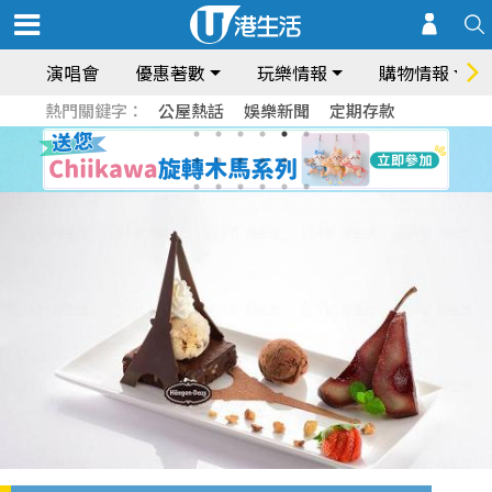
演唱會
優惠著數
玩樂情報
購物情報
熱門關鍵字：
公屋熱話
娛樂新聞
定期存款