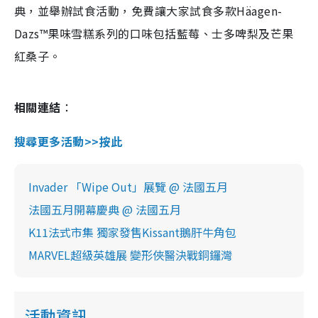
典，並舉辦試食活動，免費讓大家試食多款Häagen-
Dazs™果味雪糕系列的口味包括藍莓、士多啤梨及芒果
紅桑子。
相關連結
：
搜尋更多活動>>按此
Invader 「Wipe Out」展覽 @ 法國五月
法國五月開幕慶典 @ 法國五月
K11法式市集 獨家發售Kissant鵝肝牛角包
MARVEL超級英雄展 變形俠醫決戰銅鑼灣
活動資訊