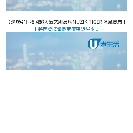
【送您🐯】韓國超人氣文創品牌MUZIK TIGER 冰感風扇！
↓將萌虎嘅慵懶療癒帶返屋企↓