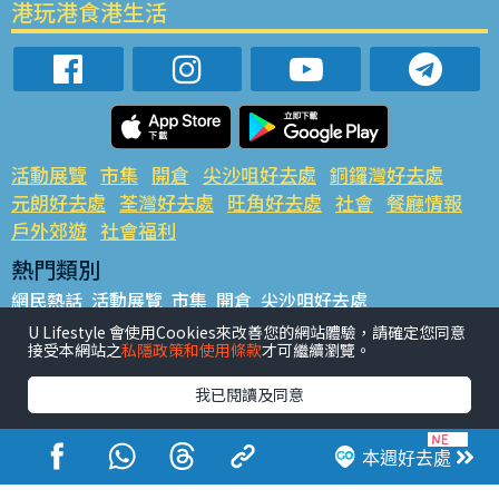
港玩港食港生活
活動展覽
市集
開倉
尖沙咀好去處
銅鑼灣好去處
元朗好去處
荃灣好去處
旺角好去處
社會
餐廳情報
戶外郊遊
社會福利
熱門類別
網民熱話
活動展覽
市集
開倉
尖沙咀好去處
銅鑼灣好去處
元朗好去處
荃灣好去處
旺角好去處
社會
U Lifestyle 會使用Cookies來改善您的網站體驗，請確定您同意
接受本網站之
私隱政策和使用條款
才可繼續瀏覽。
餐廳情報
戶外郊遊
熱門標籤
我已閱讀及同意
#UGO搵好去處
#人氣活動推介
#美食社群熱話
#親子玩樂好去處
#ULifestyle應用程式
#限時搶
本週好去處
#UJetso禮物放送
#ULifestyle商戶中心
#著數
#網絡熱話