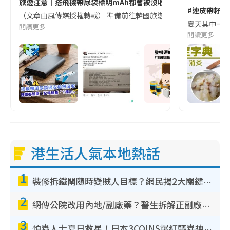
旅遊注意｜搭飛機帶尿袋標明mAh都會被沒收😱出發前切記檢查「1
#連皮帶籽都
（文章由風傳媒授權轉載） 準備前往韓國旅遊的民眾，近期要特別留
夏天其中一種時
閱讀更多
閱讀更多
港生活人氣本地熱話
1
裝修拆鐵閘隨時變賊人目標？網民揭2大關鍵用途：裝新式等於白裝？附新舊鐵閘分別
2
網傳公院改用內地/副廠藥？醫生拆解正副廠分別 揭4類人換藥隨時出事
3
怕蟲人士夏日救星！日本3COINS爆紅驅蟲神器$45起 1招「全程免觸碰」輕鬆搞定小強