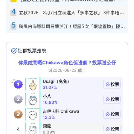
4
立秋2026｜8月7日立秋進入「多事之秋」 3件事唔做得！專家教6招開運 清枱頭／銀包納氣接好運
5
颱風白海豚料周日襲浙江！經歷5次「眼牆置換」極罕見 成登陸內地最長途颱風