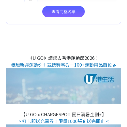
《U GO》請您去香港運動節2026！
體驗新興運動💦＋競技賽事💪＋100+運動用品攤位🔥
【U GO x CHARGESPOT 夏日消暑企劃⚡】
> 打卡即送充電券！限量1000張🔋送完即止 <