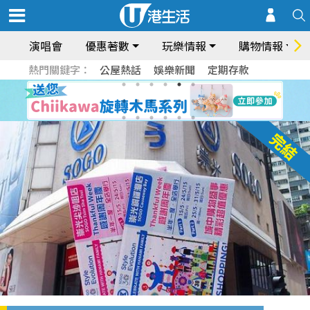
演唱會
優惠著數
玩樂情報
購物情報
熱門關鍵字：
公屋熱話
娛樂新聞
定期存款