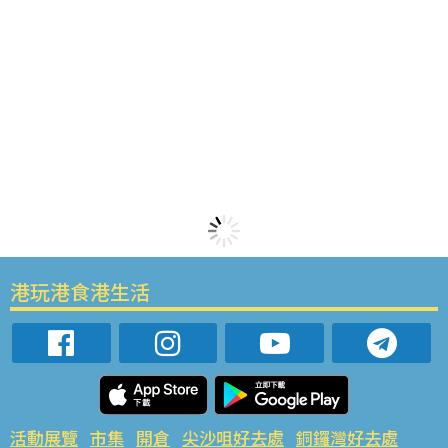
港玩港食港生活
活動展覽
市集
開倉
尖沙咀好去處
銅鑼灣好去處