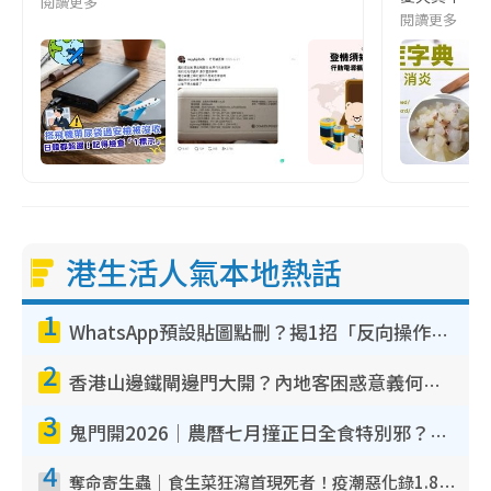
閱讀更多
閱讀更多
港生活人氣本地熱話
1
WhatsApp預設貼圖點刪？揭1招「反向操作」還原簡潔介面 附3步實測教學
2
香港山邊鐵閘邊門大開？內地客困惑意義何在！網民神回覆：呢種叫法理性防禦
3
鬼門開2026｜農曆七月撞正日全食特別邪？專家警告切忌做一事！揭4大禁忌+2招保平安
4
奪命寄生蟲｜食生菜狂瀉首現死者！疫潮惡化錄1.8萬宗病例 揭洗菜3大謬誤