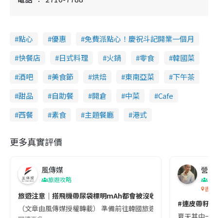
點心
優惠
免費派點心！慶祝斗記開業一個月
快餐店
日式料理
火鍋
零食
韓國菜
酒吧
美食節
烘焙
東南亞菜
下午茶
甜品
自助餐
開倉
中菜
Cafe
西餐
素食
主題餐廳
港式
更多真實評價
風傳媒
營養教
旅遊攻略
生
香港
旅遊注意｜搭飛機帶尿袋標明mAh都會被沒收😱出發前切記檢查「1
#連皮帶籽都
（文章由風傳媒授權轉載） 準備前往韓國旅遊的民眾，近期要特別留
夏天其中一種時