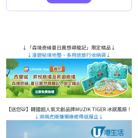
↓「森境奇緣夏日異想尋龍記」限定精品↓
↓漫遊秘境地墊、多用途旅行收納袋↓
【送您🐯】韓國超人氣文創品牌MUZIK TIGER 冰感風扇！
↓將萌虎嘅慵懶療癒帶返屋企↓