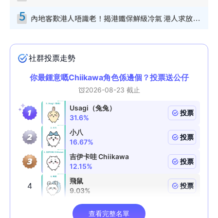
5
內地客歎港人唔識老！揭港鐵保鮮級冷氣 港人求放過：咪投訴