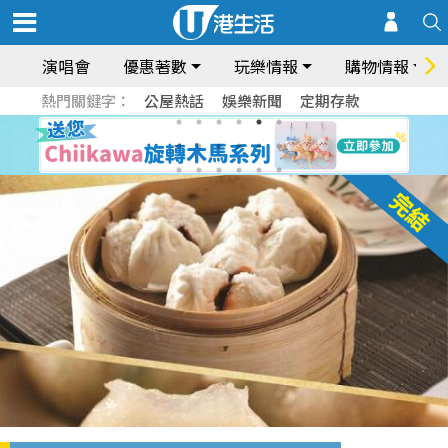
演唱會
優惠著數
玩樂情報
購物情報
熱門關鍵字：
公屋熱話
娛樂新聞
定期存款