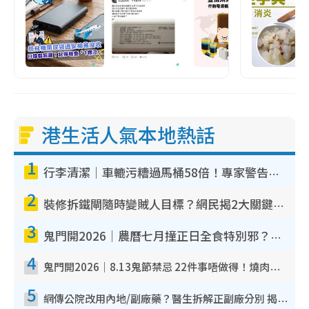
港生活人氣本地熱話
1
行李清潔｜車轆污糟過馬桶58倍！專家警告忌用酒精抹 教1招免污手除菌
2
裝修拆鐵閘隨時變賊人目標？網民揭2大關鍵用途：裝新式等於白裝？附新舊鐵閘分別
3
鬼門開2026｜農曆七月撞正日全食特別邪？專家警告切忌做一事！揭4大禁忌+2招保平安
4
鬼門開2026｜8.13鬼節禁忌 22件事唔做得！燒肉、刺身要少食？半夜勿吹口哨/打呢個電話
5
網傳公院改用內地/副廠藥？醫生拆解正副廠分別 揭4類人換藥隨時出事