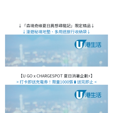
↓「森境奇緣夏日異想尋龍記」限定精品↓
↓漫遊秘境地墊、多用途旅行收納袋↓
【U GO x CHARGESPOT 夏日消暑企劃⚡】
> 打卡即送充電券！限量1000張🔋送完即止 <