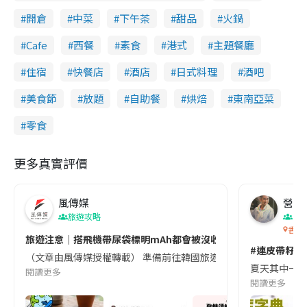
開倉
中菜
下午茶
甜品
火鍋
Cafe
西餐
素食
港式
主題餐廳
住宿
快餐店
酒店
日式料理
酒吧
美食節
放題
自助餐
烘焙
東南亞菜
零食
更多真實評價
風傳媒
營養教
旅遊攻略
生
香港
旅遊注意｜搭飛機帶尿袋標明mAh都會被沒收😱出發前切記檢查「1
#連皮帶籽都
（文章由風傳媒授權轉載） 準備前往韓國旅遊的民眾，近期要特別留
夏天其中一種時
閱讀更多
閱讀更多