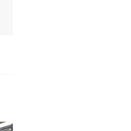
的職員,但其實暗地裡是負責處決逃過法網罪犯的阻擊手｡ 劇情從柳寶娜結束