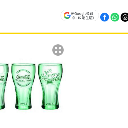
在Google追蹤
《UHK 港生活》