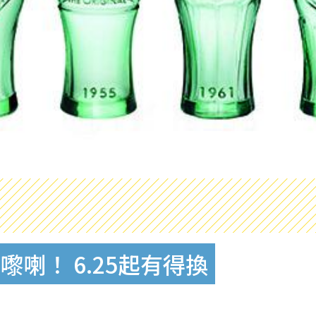
喇！ 6.25起有得換