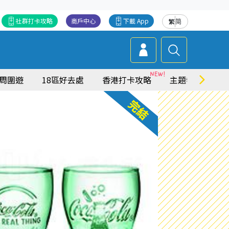
社群打卡攻略
商戶中心
下載 App
繁
简
周圍遊
18區好去處
香港打卡攻略
主題特集