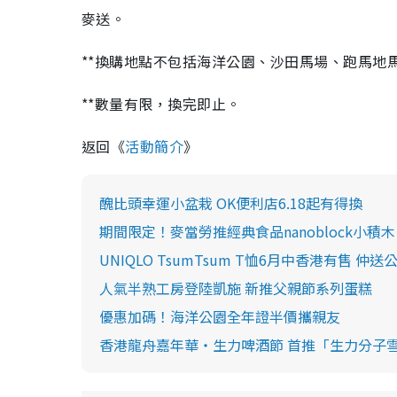
麥送。
**換購地點不包括海洋公園、沙田馬場、跑馬地
**數量有限，換完即止。
返回《
活動簡介
》
醜比頭幸運小盆栽 OK便利店6.18起有得換
期間限定！麥當勞推經典食品nanoblock小積木
UNIQLO TsumTsum T恤6月中香港有售 仲送公
人氣半熟工房登陸凱施 新推父親節系列蛋糕
優惠加碼！海洋公園全年證半價攜親友
香港龍舟嘉年華‧生力啤酒節 首推「生力分子