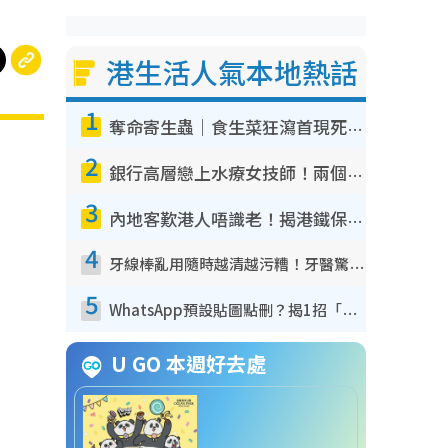
港生活人氣本地熱話
1
奪命寄生蟲｜食生菜狂瀉首現死者！疫潮惡化錄1.8萬宗病例 揭洗菜3大謬誤
2
銀行高層戀上水療女技師！兩個月借128萬驚覺「沉船」沉落火海 揭背後疑似邪教操控賣淫
3
內地客歎港人唔識老！揭港鐵保鮮級冷氣 港人求放過：咪投訴
4
牙線棒亂用隨時越清越污糟！牙醫驚揭盲目過戶細菌恐致蛀牙：呢種先係日常真保養
5
WhatsApp預設貼圖點刪？揭1招「反向操作」還原簡潔介面 附3步實測教學
U GO 本週好去處