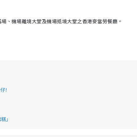
馬場、機場離境大堂及機場抵境大堂之香港麥當勞餐廳。
仔!
雪糕」