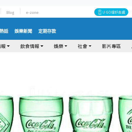
Blog
e-zone
U GO搵好去處
熱話
娛樂新聞
定期存款
情報
飲食情報
娛樂
社會
影片專區