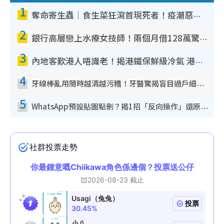
1
奪命寄生蟲｜食生菜狂瀉首現死者！疫潮惡化錄1.8萬宗病例 揭洗菜3大謬誤
2
銀行高層戀上水療女技師！兩個月借128萬驚覺「沉船」沉落火海 揭背後疑似邪教操控賣淫
3
內地客歎港人唔識老！揭港鐵保鮮級冷氣 港人求放過：咪投訴
4
牙線棒亂用隨時越清越污糟！牙醫驚揭盲目過戶細菌恐致蛀牙：呢種先係日常真保養
5
WhatsApp預設貼圖點刪？揭1招「反向操作」還原簡潔介面 附3步實測教學