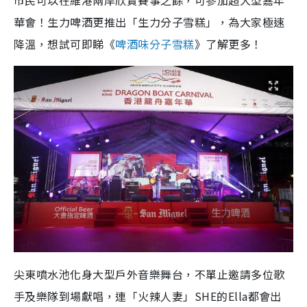
市民可以在維港兩岸欣賞賽事之餘，可參加超大型嘉年
華會！生力啤酒更推出「生力分子雪糕」，為大家極速
降溫，想試可即睇《
啤酒味分子雪糕
》了解更多！
尖東噴水池化身大型戶外音樂舞台，不單止邀請多位歌
手及樂隊到場獻唱，連「火辣人妻」SHE的Ella都會出