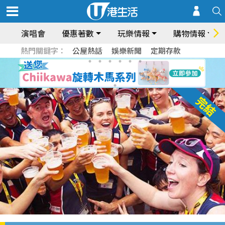
演唱會
優惠著數
玩樂情報
購物情報
熱門關鍵字：
公屋熱話
娛樂新聞
定期存款