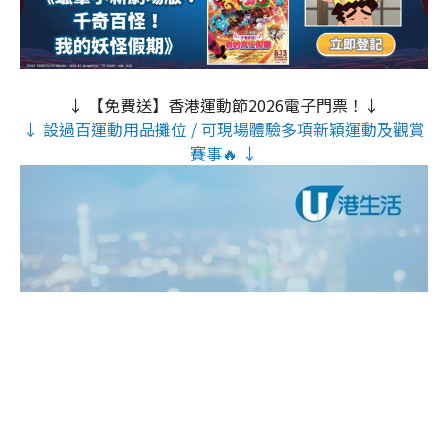
↓ 【免費送】香港運動節2026電子門票！↓
↓ 設過百運動用品攤位 / 可現場體驗多項新穎運動及觀賞
賽事🔥 ↓