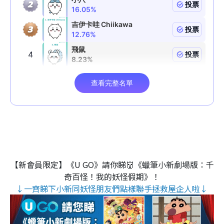
【新會員限定】《U GO》請你睇👹《蠟筆小新劇場版：千
奇百怪！我的妖怪假期》！
↓一齊睇下小新同妖怪朋友們點樣聯手拯救屋企人啦↓