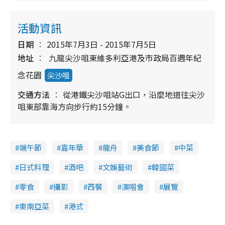
活動資訊
日期
2015年7月3日 - 2015年7月5日
地址
九龍尖沙咀東維多利亞港及市政局百週年紀
念花園
尖沙咀
交通方法
從港鐵尖沙咀站G出口，沿麼地道往尖沙
咀東部靠海方向步行約15分鐘。
端午節
嘉年華
龍舟
美食節
中菜
日式料理
酒吧
文娛藝術
韓國菜
零食
攝影
西餐
演唱會
展覽
東南亞菜
港式