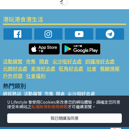
港玩港食港生活
活動展覽
市集
開倉
尖沙咀好去處
銅鑼灣好去處
元朗好去處
荃灣好去處
旺角好去處
社會
餐廳情報
戶外郊遊
社會福利
熱門類別
網民熱話
活動展覽
市集
開倉
尖沙咀好去處
銅鑼灣好去處
元朗好去處
荃灣好去處
旺角好去處
社會
U Lifestyle 會使用Cookies來改善您的網站體驗，請確定您同意
接受本網站之
私隱政策和使用條款
才可繼續瀏覽。
餐廳情報
戶外郊遊
熱門標籤
我已閱讀及同意
#UGO搵好去處
#人氣活動推介
#美食社群熱話