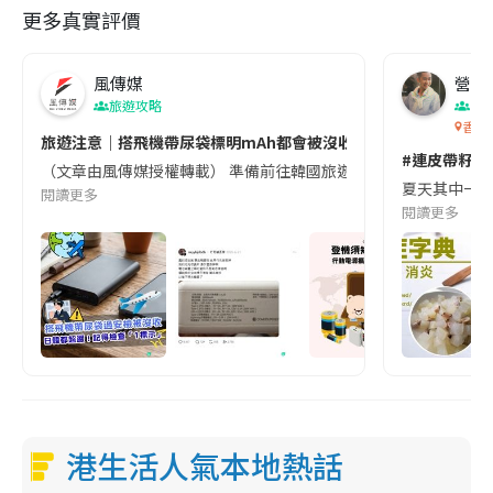
更多真實評價
風傳媒
營養教
旅遊攻略
生
香港
旅遊注意｜搭飛機帶尿袋標明mAh都會被沒收😱出發前切記檢查「1
#連皮帶籽都
（文章由風傳媒授權轉載） 準備前往韓國旅遊的民眾，近期要特別留
夏天其中一種時
閱讀更多
閱讀更多
港生活人氣本地熱話