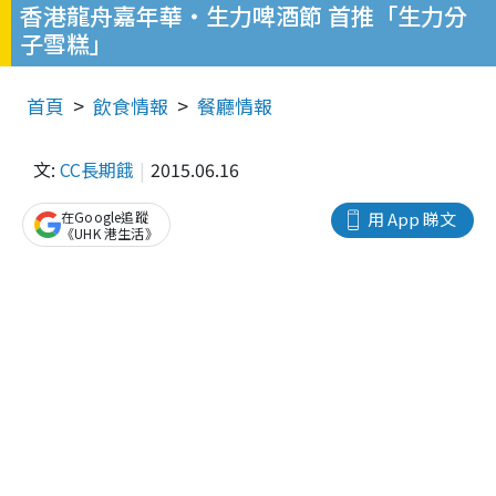
香港龍舟嘉年華‧生力啤酒節 首推「生力分
子雪糕」
首頁
飲食情報
餐廳情報
文:
CC長期餓
2015.06.16
在Google追蹤
用 App 睇文
《UHK 港生活》