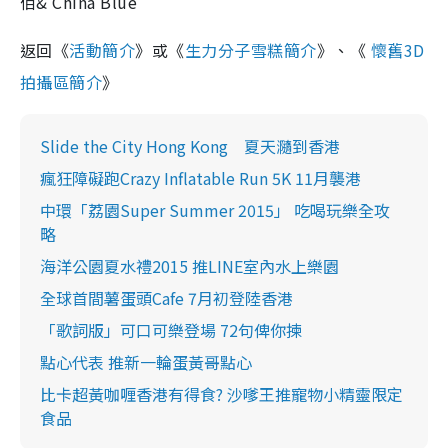
佰& China Blue
返回《
活動簡介
》或《
生力分子雪糕簡介
》、《
懷舊3D
拍攝區簡介
》
Slide the City Hong Kong 夏天瀡到香港
瘋狂障礙跑Crazy Inflatable Run 5K 11月襲港
中環「荔園Super Summer 2015」 吃喝玩樂全攻
略
海洋公園夏水禮2015 推LINE室內水上樂園
全球首間薯蛋頭Cafe 7月初登陸香港
「歌詞版」可口可樂登場 72句俾你揀
點心代表 推新一輪蛋黃哥點心
比卡超黃咖喱香港有得食? 沙嗲王推寵物小精靈限定
食品