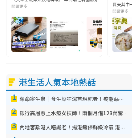
夏天其中一種時
閱讀更多
閱讀更多
港生活人氣本地熱話
1
奪命寄生蟲｜食生菜狂瀉首現死者！疫潮惡化錄1.8萬宗病例 揭洗菜3大謬誤
2
銀行高層戀上水療女技師！兩個月借128萬驚覺「沉船」沉落火海 揭背後疑似邪教操控賣淫
3
內地客歎港人唔識老！揭港鐵保鮮級冷氣 港人求放過：咪投訴