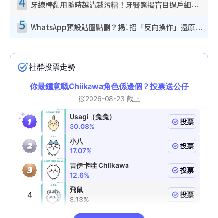
4
牙線棒亂用隨時越清越污糟！牙醫驚揭盲目過戶細菌恐致蛀牙：呢種先係日常真保養
5
WhatsApp預設貼圖點刪？揭1招「反向操作」還原簡潔介面 附3步實測教學