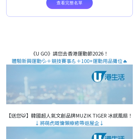
《U GO》請您去香港運動節2026！
體驗新興運動💦＋競技賽事💪＋100+運動用品攤位🔥
【送您🐯】韓國超人氣文創品牌MUZIK TIGER 冰感風扇！
↓將萌虎嘅慵懶療癒帶返屋企↓