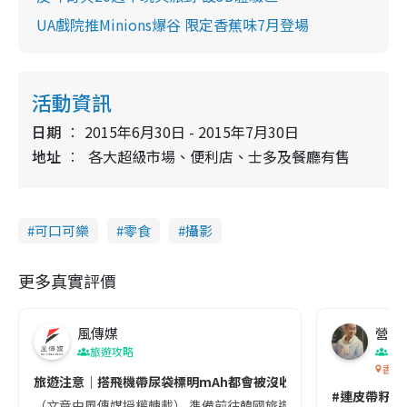
UA戲院推Minions爆谷 限定香蕉味7月登場
活動資訊
日期
2015年6月30日 - 2015年7月30日
地址
各大超級市場、便利店、士多及餐廳有售
可口可樂
零食
攝影
更多真實評價
風傳媒
營養教
旅遊攻略
生
香港
旅遊注意｜搭飛機帶尿袋標明mAh都會被沒收😱出發前切記檢查「1
#連皮帶籽都
（文章由風傳媒授權轉載） 準備前往韓國旅遊的民眾，近期要特別留