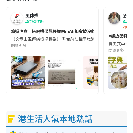
風傳媒
營養教
旅遊攻略
生
香港
旅遊注意｜搭飛機帶尿袋標明mAh都會被沒收😱出發前切記檢查「1
#連皮帶籽都
（文章由風傳媒授權轉載） 準備前往韓國旅遊的民眾，近期要特別留
夏天其中一種時
閱讀更多
閱讀更多
港生活人氣本地熱話
1