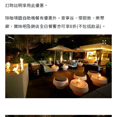
訂時註明享用此優惠。
除咖啡園自助晚餐有優惠外，意寧谷、懷歐敘、樂聚
廊、寶絲吧及餅店全日餐饗亦可享8折(不包括飲品)。