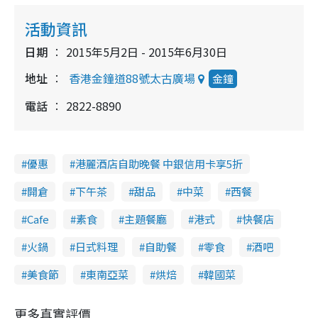
活動資訊
日期
2015年5月2日 - 2015年6月30日
地址
香港金鐘道88號太古廣場
金鐘
電話
2822-8890
優惠
港麗酒店自助晚餐 中銀信用卡享5折
開倉
下午茶
甜品
中菜
西餐
Cafe
素食
主題餐廳
港式
快餐店
火鍋
日式料理
自助餐
零食
酒吧
美食節
東南亞菜
烘焙
韓國菜
更多真實評價