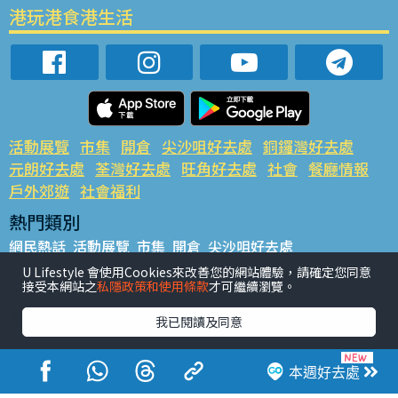
港玩港食港生活
活動展覽
市集
開倉
尖沙咀好去處
銅鑼灣好去處
元朗好去處
荃灣好去處
旺角好去處
社會
餐廳情報
戶外郊遊
社會福利
熱門類別
網民熱話
活動展覽
市集
開倉
尖沙咀好去處
銅鑼灣好去處
元朗好去處
荃灣好去處
旺角好去處
社會
U Lifestyle 會使用Cookies來改善您的網站體驗，請確定您同意
接受本網站之
私隱政策和使用條款
才可繼續瀏覽。
餐廳情報
戶外郊遊
熱門標籤
我已閱讀及同意
#UGO搵好去處
#人氣活動推介
#美食社群熱話
#親子玩樂好去處
#ULifestyle應用程式
#限時搶
本週好去處
#UJetso禮物放送
#ULifestyle商戶中心
#著數
#網絡熱話