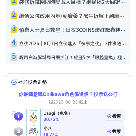
裝修拆鐵閘隨時變賊人目標？網民揭2大關鍵用途：裝新式等於白裝？附新舊鐵閘分別
2
網傳公院改用內地/副廠藥？醫生拆解正副廠分別 揭4類人換藥隨時出事
3
怕蟲人士夏日救星！日本3COINS爆紅驅蟲神器$45起 1招「全程免觸碰」輕鬆搞定小強
4
立秋2026｜8月7日立秋進入「多事之秋」 3件事唔做得！專家教6招開運 清枱頭／銀包納氣接好運
5
颱風白海豚料周日襲浙江！經歷5次「眼牆置換」極罕見 成登陸內地最長途颱風