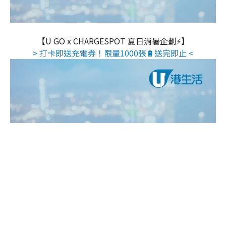
【U GO x CHARGESPOT 夏日消暑企劃⚡】
> 打卡即送充電券！限量1000張🔋送完即止 <