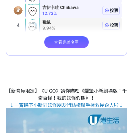
【新會員限定】《U GO》請你睇👹《蠟筆小新劇場版：千
奇百怪！我的妖怪假期》！
↓一齊睇下小新同妖怪朋友們點樣聯手拯救屋企人啦↓