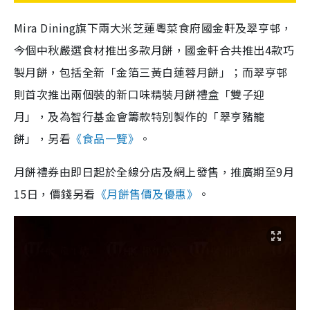
Mira Dining旗下兩大米芝蓮粵菜食府國金軒及翠亨邨，
今個中秋嚴選食材推出多款月餅，國金軒合共推出4款巧
製月餅，包括全新「金箔三黃白蓮蓉月餅」；而翠亨邨
則首次推出兩個裝的新口味精裝月餅禮盒「雙子迎
月」，及為智行基金會籌款特別製作的「翠亨豬籠
餅」，另看
《食品一覽》
。
月餅禮券由即日起於全線分店及網上發售，推廣期至9月
15日，價錢另看
《月餅售價及優惠》
。