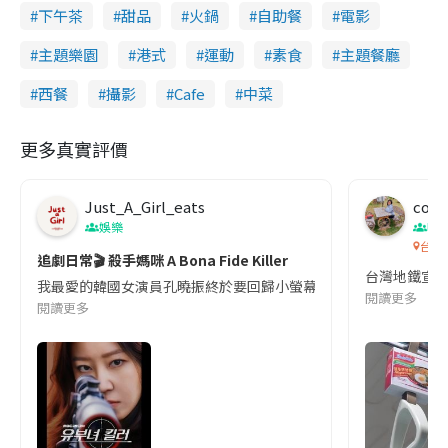
下午茶
甜品
火鍋
自助餐
電影
主題樂園
港式
運動
素食
主題餐廳
西餐
攝影
Cafe
中菜
更多真實評價
Just_A_Girl_eats
co c
娛樂
吹
台灣
追劇日常🎬 殺手媽咪 A Bona Fide Killer
台灣地鐵宣
我最愛的韓國女演員孔曉振終於要回歸小螢幕啦!這次的劇本改編自同名
閱讀更多
閱讀更多