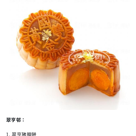
翠亨邨：
1. 翠亨豬籠餅