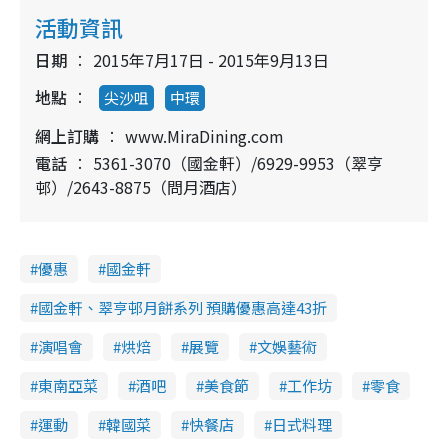
活動資訊
日期
2015年7月17日 - 2015年9月13日
地點
尖沙咀
中環
網上訂購
www.MiraDining.com
電話
5361-3070（國金軒）/6929-9953（翠亨
邨）/2643-8875（問月酒店）
優惠
國金軒
國金軒、翠亨邨月餅系列 預購優惠高達43折
演唱會
烘焙
展覽
文娛藝術
東南亞菜
酒吧
美食節
工作坊
零食
運動
韓國菜
快餐店
日式料理