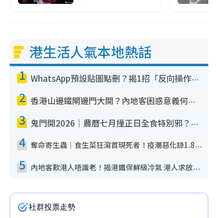
港生活人氣本地熱話
1
WhatsApp預設貼圖點刪？揭1招「反向操作」還原簡潔介面 附3步實測教學
2
香港山邊鐵閘邊門大開？內地客困惑意義何在！網民神回覆：呢種叫法理性防禦
3
鬼門開2026｜農曆七月撞正日全食特別邪？專家警告切忌做一事！揭4大禁忌+2招保平安
4
奪命寄生蟲｜食生菜狂瀉首現死者！疫潮惡化錄1.8萬宗病例 揭洗菜3大謬誤
5
內地客歎港人唔識老！揭港鐵保鮮級冷氣 港人求放過：咪投訴