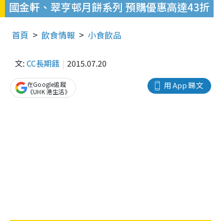
國金軒、翠亨邨月餅系列 預購優惠高達43折
首頁
飲食情報
小食飲品
文:
CC長期餓
2015.07.20
在Google追蹤
用 App 睇文
《UHK 港生活》