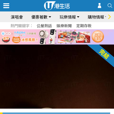
演唱會
優惠著數
玩樂情報
購物情報
熱門關鍵字：
公屋熱話
娛樂新聞
定期存款