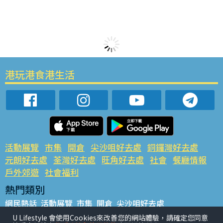
港玩港食港生活
活動展覽
市集
開倉
尖沙咀好去處
銅鑼灣好去處
元朗好去處
荃灣好去處
旺角好去處
社會
餐廳情報
戶外郊遊
社會福利
熱門類別
網民熱話
活動展覽
市集
開倉
尖沙咀好去處
銅鑼灣好去處
元朗好去處
荃灣好去處
旺角好去處
社會
U Lifestyle 會使用Cookies來改善您的網站體驗，請確定您同意