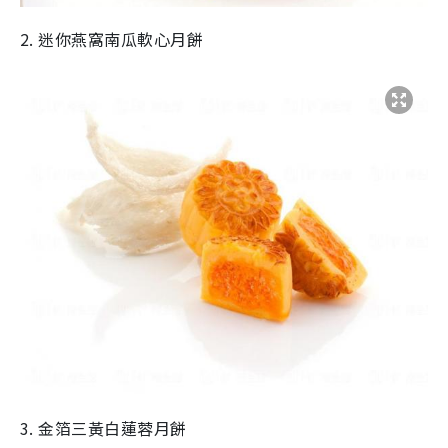
2. 迷你燕窩南瓜軟心月餅
3. 金箔三黃白蓮蓉月餅