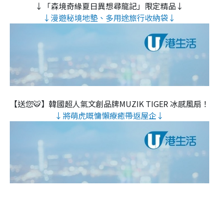
↓「森境奇緣夏日異想尋龍記」限定精品↓
↓漫遊秘境地墊、多用途旅行收納袋↓
【送您🐯】韓國超人氣文創品牌MUZIK TIGER 冰感風扇！
↓將萌虎嘅慵懶療癒帶返屋企↓