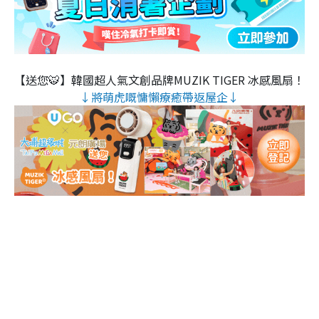
【送您🐯】韓國超人氣文創品牌MUZIK TIGER 冰感風扇！
↓將萌虎嘅慵懶療癒帶返屋企↓