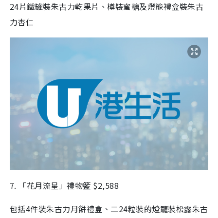
24片鐵罐裝朱古力乾果片、樽裝蜜糖及燈籠禮盒裝朱古
力杏仁
7. 「花月流星」禮物籃 $2,588
包括4件裝朱古力月餅禮盒、二24粒裝的燈籠裝松露朱古