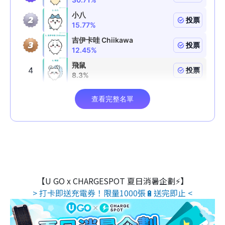
【U GO x CHARGESPOT 夏日消暑企劃⚡】
> 打卡即送充電券！限量1000張🔋送完即止 <