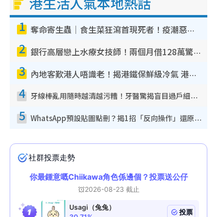
港生活人氣本地熱話
1
奪命寄生蟲｜食生菜狂瀉首現死者！疫潮惡化錄1.8萬宗病例 揭洗菜3大謬誤
2
銀行高層戀上水療女技師！兩個月借128萬驚覺「沉船」沉落火海 揭背後疑似邪教操控賣淫
3
內地客歎港人唔識老！揭港鐵保鮮級冷氣 港人求放過：咪投訴
4
牙線棒亂用隨時越清越污糟！牙醫驚揭盲目過戶細菌恐致蛀牙：呢種先係日常真保養
5
WhatsApp預設貼圖點刪？揭1招「反向操作」還原簡潔介面 附3步實測教學