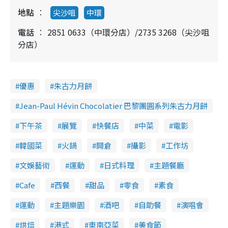
地點
尖沙咀
中環
電話
2851 0633（中環分店）/2735 3268（尖沙咀
分店）
優惠
朱古力月餅
Jean-Paul Hévin Chocolatier 巴黎團圓系列朱古力月餅
下午茶
展覽
快餐店
中菜
電影
韓國菜
火鍋
開倉
攝影
工作坊
文娛藝術
運動
日式料理
主題餐廳
Cafe
西餐
甜品
零食
素食
運動
主題樂園
酒吧
自助餐
演唱會
烘焙
港式
東南亞菜
美食節