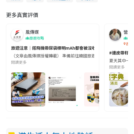
更多真實評價
風傳媒
營養教
旅遊攻略
生
香港
旅遊注意｜搭飛機帶尿袋標明mAh都會被沒收😱出發前切記檢查「1
#連皮帶籽都
（文章由風傳媒授權轉載） 準備前往韓國旅遊的民眾，近期要特別留
夏天其中一種時
閱讀更多
閱讀更多