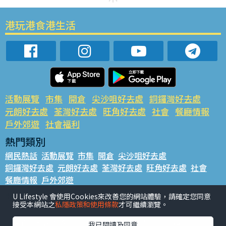
港玩港食港生活
活動展覽
市集
開倉
尖沙咀好去處
銅鑼灣好去處
元朗好去處
荃灣好去處
旺角好去處
社會
餐廳情報
戶外郊遊
社會福利
熱門類別
網民熱話
活動展覽
市集
開倉
尖沙咀好去處
銅鑼灣好去處
元朗好去處
荃灣好去處
旺角好去處
社會
餐廳情報
戶外郊遊
熱門標籤
U Lifestyle 會使用Cookies來改善您的網站體驗，請確定您同意
接受本網站之
私隱政策和使用條款
才可繼續瀏覽。
#UGO搵好去處
#人氣活動推介
#美食社群熱話
#親子玩樂好去處
#ULifestyle應用程式
#限時搶
我已閱讀及同意