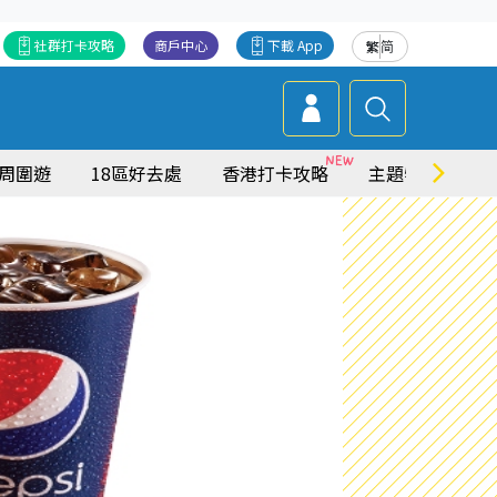
社群打卡攻略
商戶中心
下載 App
繁
简
周圍遊
18區好去處
香港打卡攻略
主題特集