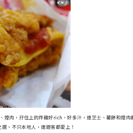
薯餅、煙肉，孖住上的炸雞好rich、好多汁，連芝士、薯餅和煙肉
之選，不只本地人，連遊客都愛上！