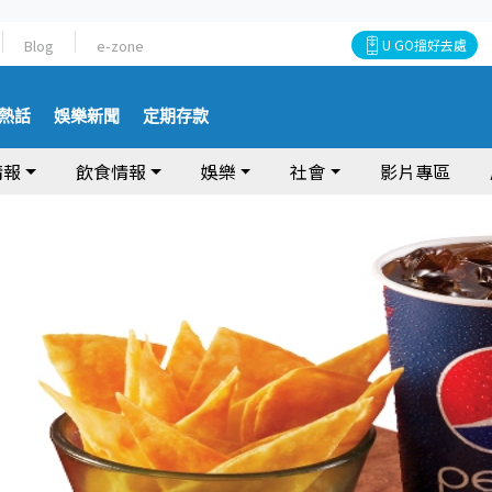
Blog
e-zone
U GO搵好去處
熱話
娛樂新聞
定期存款
情報
飲食情報
娛樂
社會
影片專區