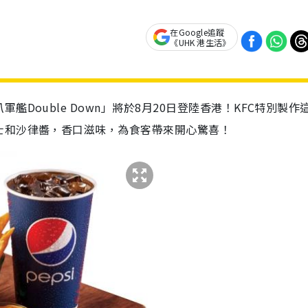
在Google追蹤
《UHK 港生活》
Double Down」將於8月20日登陸香港！KFC特別製作
士和沙律醬，香口滋味，為食客帶來開心驚喜！