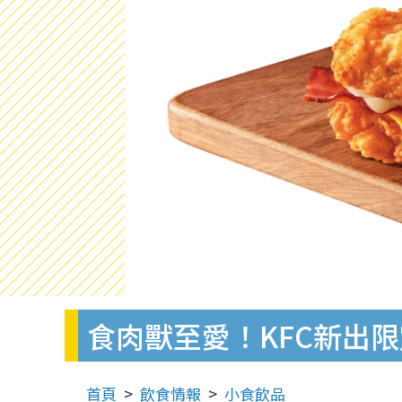
食肉獸至愛！KFC新出
首頁
飲食情報
小食飲品