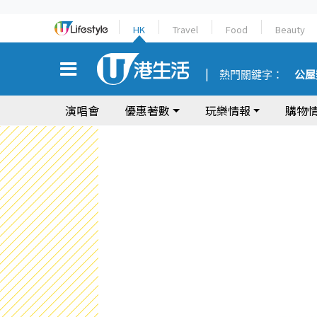
HK
Travel
Food
Beauty
熱門關鍵字：
公屋
演唱會
優惠著數
玩樂情報
購物