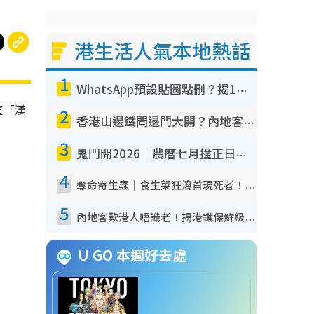
港生活人氣本地熱話
1
WhatsApp預設貼圖點刪？揭1招「反向操作」還原簡潔介面 附3步實測教學
這「漢
2
香港山邊鐵閘邊門大開？內地客困惑意義何在！網民神回覆：呢種叫法理性防禦
3
鬼門開2026｜農曆七月撞正日全食特別邪？專家警告切忌做一事！揭4大禁忌+2招保平安
4
奪命寄生蟲｜食生菜狂瀉首現死者！疫潮惡化錄1.8萬宗病例 揭洗菜3大謬誤
5
內地客歎港人唔識老！揭港鐵保鮮級冷氣 港人求放過：咪投訴
U GO 本週好去處