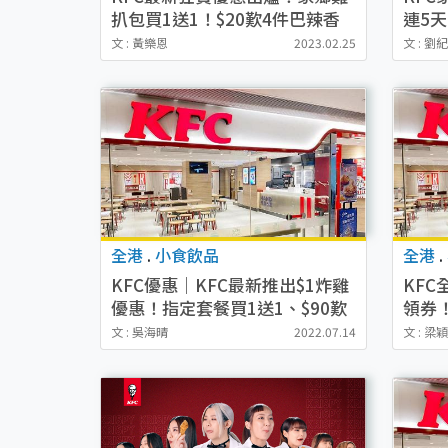
扒包買1送1！$20歎4件巴辣香
連5天
雞翼連汽水
文 : 黃樂恩
2023.02.25
文 : 劉
全港
.
小食飲品
全港
.
KFC優惠｜KFC最新推出$1炸雞
KF
優惠！指定套餐買1送1、$90歎
領券
9件炸雞
翼！
文 : 吳海晴
2022.07.14
文 : 梁