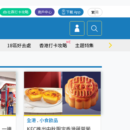
社群打卡攻略
商戶中心
下載 App
繁
简
18區好去處
香港打卡攻略
主題特集
商場情報
全港
.
小食飲品
！一連
KFC推出中秋限定香滑蓮蓉葡