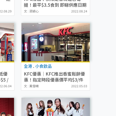
撻！最平$3.5食到 即睇供應日期
及供應分店！
22.08.29
文 : 梁穎心
2022.08.24
全港
.
小食飲品
超抵優
KFC優惠｜KFC推出香蜜鬆餅優
5 /
惠！指定時段優惠價平均$3/件
22.06.04
文 : 黃雪晴
2022.05.03