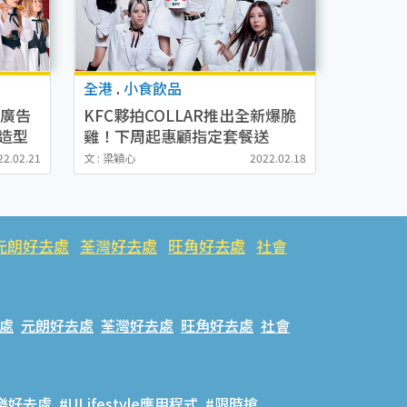
全港
.
小食飲品
C廣告
KFC夥拍COLLAR推出全新爆脆
造型
雞！下周起惠顧指定套餐送
COLLAR海報/卡/貼紙！1:1紙板
22.02.21
文 : 梁穎心
2022.02.18
公仔登陸分店
元朗好去處
荃灣好去處
旺角好去處
社會
處
元朗好去處
荃灣好去處
旺角好去處
社會
樂好去處
#ULifestyle應用程式
#限時搶