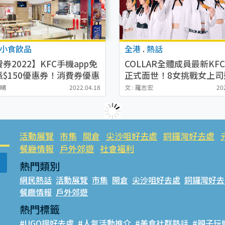
小食飲品
全港
.
熱話
券2022】KFC手機app免
COLLAR全體成員最新KF
派$150優惠券！消費券優惠
正式面世！8女挑戰女上司
送$500優惠券
唱洗腦歌型格sell炸雞
雪晴
2022.04.18
文 : 羅志宏
20
活動展覽
市集
開倉
尖沙咀好去處
銅鑼灣好去處
餐廳情報
戶外郊遊
社會福利
熱門類別
網民熱話
活動展覽
市集
開倉
尖沙咀好去處
銅鑼灣好去
餐廳情報
戶外郊遊
熱門標籤
#UGO搵好去處
#人氣活動推介
#美食社群熱話
#親子玩