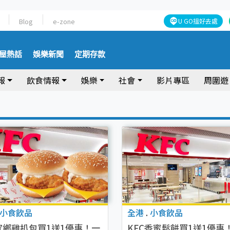
Blog
e-zone
U GO搵好去處
屋熱話
娛樂新聞
定期存款
報
飲食情報
娛樂
社會
影片專區
周圍遊
小食飲品
全港
.
小食飲品
C家鄉雞扒包買1送1優惠！一
KFC香蜜鬆餅買1送1優惠