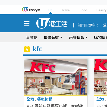
HK
Travel
Food
Beauty
熱門關鍵字：
公
演唱會
優惠著數
玩樂情報
購物情
kfc
全港
.
餐廳情報
全港
.
KFC最新狂賞優惠出爐！家鄉雞
KF