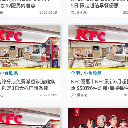
 加$2配馬鈴薯蓉
5日 限定超值早餐優惠
紀彤
2022.09.19
文 : 劉紀彤
20
小食飲品
全港
.
小食飲品
C全線分店免費派香辣脆雞換
KFC優惠｜KFC最新6月
！限定3日大送巴辣香雞
惠 $50歎6件炸雞/葡撻每件$
辣汁蘑菇飯$10起
穎心
2022.07.05
文 : 吳海晴
20