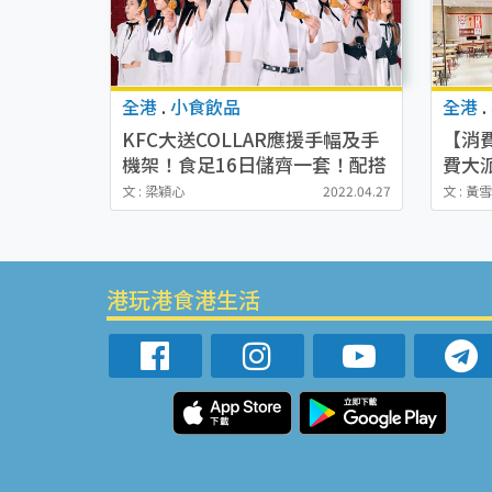
全港
.
小食飲品
全港
.
KFC大送COLLAR應援手幅及手
【消費
機架！食足16日儲齊一套！配搭
費大
爆脆雞出新食法蘸3款異國風味
買禮券
文 : 梁穎心
2022.04.27
文 : 黃
沾醬！
港玩港食港生活