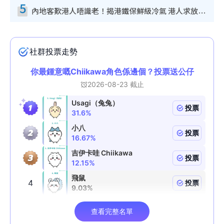
5
內地客歎港人唔識老！揭港鐵保鮮級冷氣 港人求放過：咪投訴