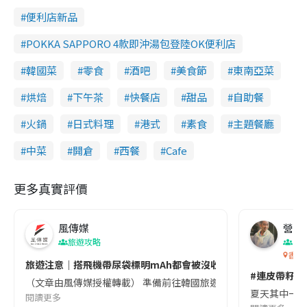
便利店新品
POKKA SAPPORO 4款即沖湯包登陸OK便利店
韓國菜
零食
酒吧
美食節
東南亞菜
烘焙
下午茶
快餐店
甜品
自助餐
火鍋
日式料理
港式
素食
主題餐廳
中菜
開倉
西餐
Cafe
更多真實評價
風傳媒
營養教
旅遊攻略
生
香港
旅遊注意｜搭飛機帶尿袋標明mAh都會被沒收😱出發前切記檢查「1
#連皮帶籽都
（文章由風傳媒授權轉載） 準備前往韓國旅遊的民眾，近期要特別留
夏天其中一種時
閱讀更多