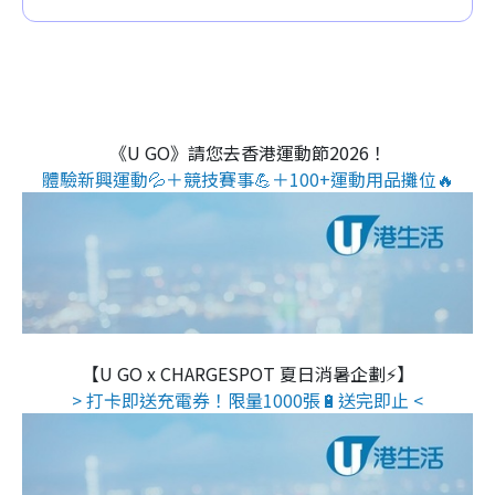
《U GO》請您去香港運動節2026！
體驗新興運動💦＋競技賽事💪＋100+運動用品攤位🔥
【U GO x CHARGESPOT 夏日消暑企劃⚡】
> 打卡即送充電券！限量1000張🔋送完即止 <