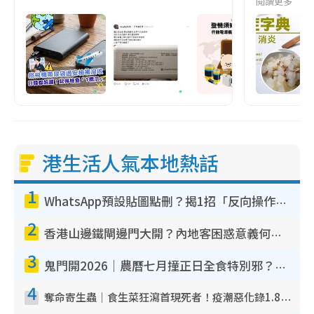
閱讀更多
港生活人氣本地熱話
1
WhatsApp預設貼圖點刪？揭1招「反向操作」還原簡潔介面 附3步實測教學
2
香港山邊鐵閘邊門大開？內地客困惑意義何在！網民神回覆：呢種叫法理性防禦
3
鬼門開2026｜農曆七月撞正日全食特別邪？專家警告切忌做一事！揭4大禁忌+2招保平安
4
奪命寄生蟲｜食生菜狂瀉首現死者！疫潮惡化錄1.8萬宗病例 揭洗菜3大謬誤