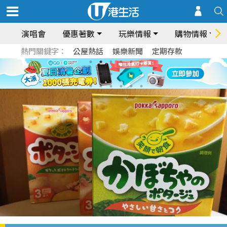
演唱會
優惠著數
玩樂情報
購物情報
熱門關鍵字：
公屋熱話
娛樂新聞
定期存款