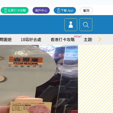
社群打卡攻略
商戶中心
下載 App
繁
简
周圍遊
18區好去處
香港打卡攻略
主題特集