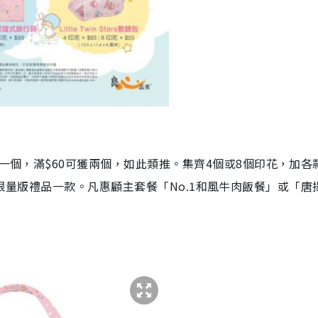
花一個，滿$60可獲兩個，如此類推。集齊4個或8個印花，加各
ars」限量版禮品一款。凡惠顧主套餐「No.1和風牛肉飯餐」或「