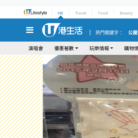
HK
Travel
Food
Beauty
熱門關鍵字：
公屋
演唱會
優惠著數
玩樂情報
購物