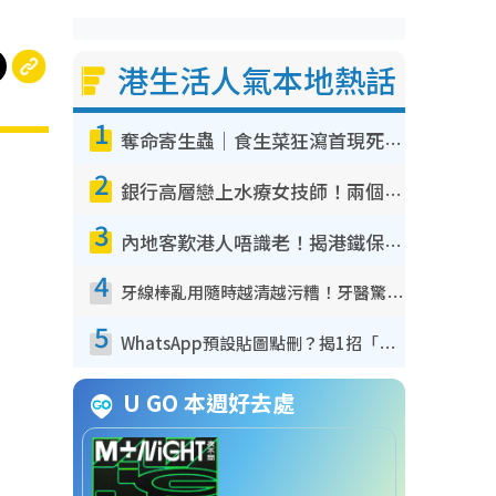
港生活人氣本地熱話
1
奪命寄生蟲｜食生菜狂瀉首現死者！疫潮惡化錄1.8萬宗病例 揭洗菜3大謬誤
2
銀行高層戀上水療女技師！兩個月借128萬驚覺「沉船」沉落火海 揭背後疑似邪教操控賣淫
3
內地客歎港人唔識老！揭港鐵保鮮級冷氣 港人求放過：咪投訴
4
牙線棒亂用隨時越清越污糟！牙醫驚揭盲目過戶細菌恐致蛀牙：呢種先係日常真保養
5
WhatsApp預設貼圖點刪？揭1招「反向操作」還原簡潔介面 附3步實測教學
U GO 本週好去處