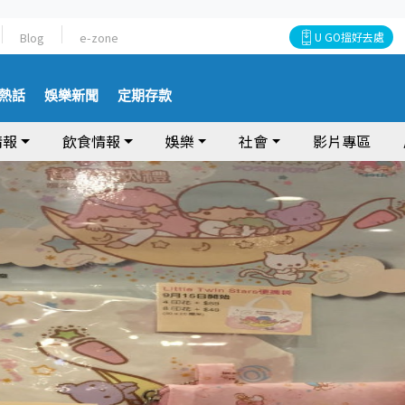
Blog
e-zone
U GO搵好去處
熱話
娛樂新聞
定期存款
情報
飲食情報
娛樂
社會
影片專區