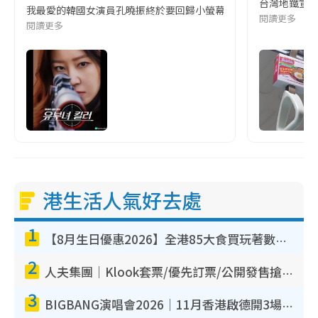
台灣地鐵宣
我最愛的韓國女演員孔曉振終於要回歸小螢幕啦!這次的劇本改編自同名
閱讀更多
閱讀更多
港生活人氣好去處
1
【8月生日優惠2026】全港85大食買玩著數攻略 自助餐/火鍋放題同行免費＋誠品/DONKI送現金券
2
人夫集團｜Klook套票/優先訂票/公開發售搶飛攻略！附票價.購票連結.場地座位表
3
BIGBANG演唱會2026｜11月香港啟德開3場！實名制VIP申請、優先購票攻略