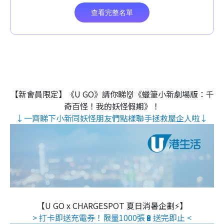
【新會員限定】《U GO》請你睇👹《蠟筆小新劇場版：千
奇百怪！我的妖怪假期》！
↓一齊睇下小新同妖怪朋友們點樣聯手拯救屋企人啦↓
【U GO x CHARGESPOT 夏日消暑企劃⚡】
> 打卡即送充電券！限量1000張🔋送完即止 <