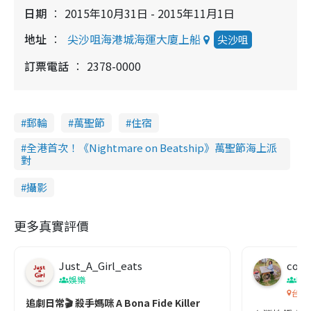
日期
2015年10月31日 - 2015年11月1日
地址
尖沙咀海港城海運大廈上船
尖沙咀
訂票電話
2378-0000
郵輪
萬聖節
住宿
全港首次！《Nightmare on Beatship》萬聖節海上派
對
攝影
更多真實評價
Just_A_Girl_eats
co c
娛樂
吹
台灣
追劇日常🎬 殺手媽咪 A Bona Fide Killer