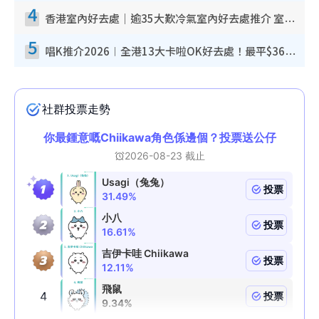
4
香港室內好去處｜逾35大歎冷氣室內好去處推介 室內活動免費避雨無懼落雨
5
唱K推介2026︱全港13大卡啦OK好去處！最平$36起 日文K都有！(附地址+收費詳情)