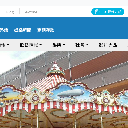
Blog
e-zone
U GO搵好去處
熱話
娛樂新聞
定期存款
情報
飲食情報
娛樂
社會
影片專區