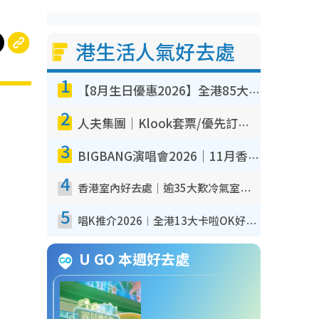
港生活人氣好去處
1
【8月生日優惠2026】全港85大食買玩著數攻略 自助餐/火鍋放題同行免費＋誠品/DONKI送現金券
2
人夫集團｜Klook套票/優先訂票/公開發售搶飛攻略！附票價.購票連結.場地座位表
3
BIGBANG演唱會2026｜11月香港啟德開3場！實名制VIP申請、優先購票攻略
4
香港室內好去處｜逾35大歎冷氣室內好去處推介 室內活動免費避雨無懼落雨
5
唱K推介2026︱全港13大卡啦OK好去處！最平$36起 日文K都有！(附地址+收費詳情)
U GO 本週好去處