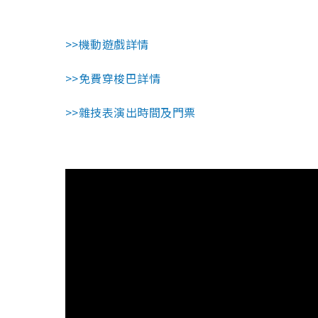
>>機動遊戲詳情
>>免費穿梭巴詳情
>>雜技表演出時間及門票