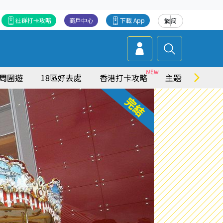
社群打卡攻略
商戶中心
下載 App
繁
简
周圍遊
18區好去處
香港打卡攻略
主題特集