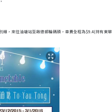
R特別線，來往油塘站至啟德郵輪碼頭，車費全程為$9.4(持有東