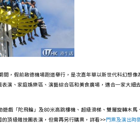
28日期間，假前啟德機場跑道舉行，是次嘉年華以新世代科幻想像
戲表演、家庭娛樂區、演藝綜合區和美食廣場，適合一家大細
動遊戲「陀飛輪」及80米高跳樓機、超級滑梯、雙層旋轉木馬
國的頂級雜技團表演，但需再另行購票，詳看>>
門票及演出時