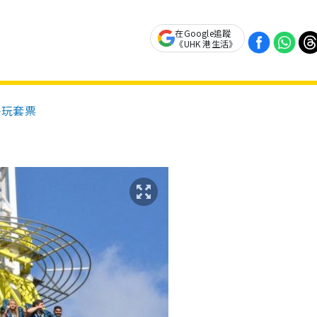
在Google追蹤
《UHK 港生活》
任玩套票