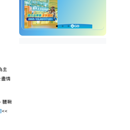
為主
去盡情
、韆鞦
間
<<