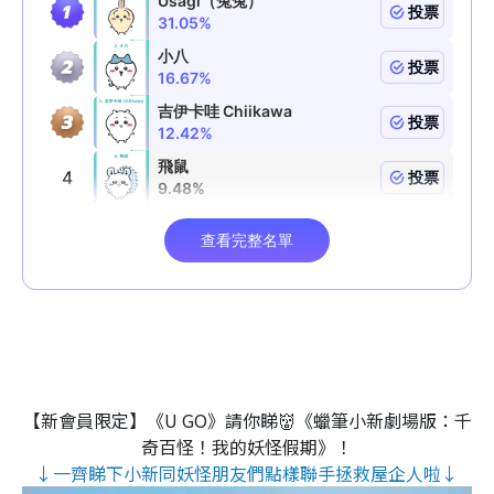
【新會員限定】《U GO》請你睇👹《蠟筆小新劇場版：千
奇百怪！我的妖怪假期》！
↓一齊睇下小新同妖怪朋友們點樣聯手拯救屋企人啦↓