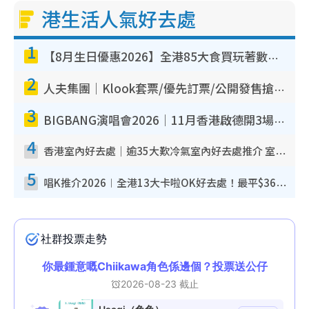
港生活人氣好去處
1
【8月生日優惠2026】全港85大食買玩著數攻略 自助餐/火鍋放題同行免費＋誠品/DONKI送現金券
2
人夫集團｜Klook套票/優先訂票/公開發售搶飛攻略！附票價.購票連結.場地座位表
3
BIGBANG演唱會2026｜11月香港啟德開3場！實名制VIP申請、優先購票攻略
4
香港室內好去處｜逾35大歎冷氣室內好去處推介 室內活動免費避雨無懼落雨
5
唱K推介2026︱全港13大卡啦OK好去處！最平$36起 日文K都有！(附地址+收費詳情)