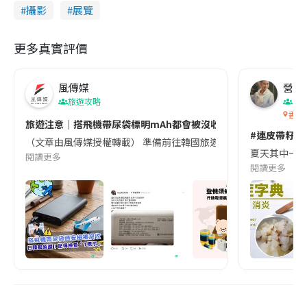
攝影
展覽
更多真實評價
風傳媒
營養教
旅遊攻略
生
香港
旅遊注意｜搭飛機帶尿袋標明mAh都會被沒收😱出發前切記檢查「1
#連皮帶籽都
（文章由風傳媒授權轉載） 準備前往韓國旅遊的民眾，近期要特別留
夏天其中一種時
閱讀更多
閱讀更多