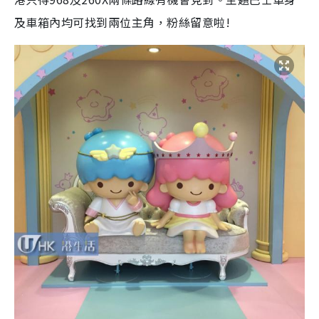
及車箱內均可找到兩位主角，粉絲留意啦!