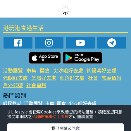
港玩港食港生活
活動展覽
市集
開倉
尖沙咀好去處
銅鑼灣好去處
元朗好去處
荃灣好去處
旺角好去處
社會
餐廳情報
戶外郊遊
社會福利
熱門類別
網民熱話
活動展覽
市集
開倉
尖沙咀好去處
銅鑼灣好去處
元朗好去處
荃灣好去處
旺角好去處
社會
U Lifestyle 會使用Cookies來改善您的網站體驗，請確定您同意
接受本網站之
私隱政策和使用條款
才可繼續瀏覽。
餐廳情報
戶外郊遊
熱門標籤
我已閱讀及同意