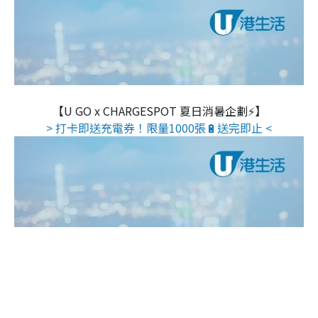
【U GO x CHARGESPOT 夏日消暑企劃⚡】
> 打卡即送充電券！限量1000張🔋送完即止 <