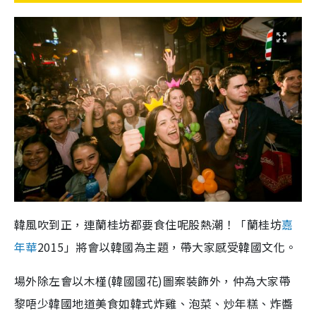
韓風吹到正，連蘭桂坊都要食住呢股熱潮！「蘭桂坊
嘉
年華
2015」將會以韓國為主題，帶大家感受韓國文化。
場外除左會以木槿(韓國國花)圖案裝飾外，仲為大家帶
黎唔少韓國地道美食如韓式炸雞、泡菜、炒年糕、炸醬