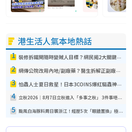
港生活人氣本地熱話
1
裝修拆鐵閘隨時變賊人目標？網民揭2大關鍵用途：裝新式等於白裝？附新舊鐵閘分別
2
網傳公院改用內地/副廠藥？醫生拆解正副廠分別 揭4類人換藥隨時出事
3
怕蟲人士夏日救星！日本3COINS爆紅驅蟲神器$45起 1招「全程免觸碰」輕鬆搞定小強
4
立秋2026｜8月7日立秋進入「多事之秋」 3件事唔做得！專家教6招開運 清枱頭／銀包納氣接好運
5
颱風白海豚料周日襲浙江！經歷5次「眼牆置換」極罕見 成登陸內地最長途颱風