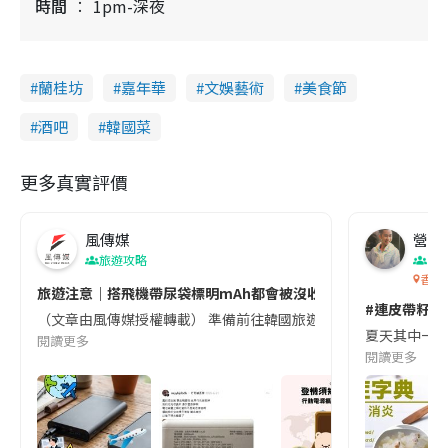
時間
1pm-深夜
蘭桂坊
嘉年華
文娛藝術
美食節
酒吧
韓國菜
更多真實評價
風傳媒
營養教
旅遊攻略
生
香港
旅遊注意｜搭飛機帶尿袋標明mAh都會被沒收😱出發前切記檢查「1
#連皮帶籽都
（文章由風傳媒授權轉載） 準備前往韓國旅遊的民眾，近期要特別留
夏天其中一種時
閱讀更多
閱讀更多