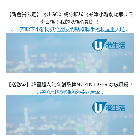
【新會員限定】《U GO》請你睇👹《蠟筆小新劇場版：千
奇百怪！我的妖怪假期》！
↓一齊睇下小新同妖怪朋友們點樣聯手拯救屋企人啦↓
【送您🐯】韓國超人氣文創品牌MUZIK TIGER 冰感風扇！
↓將萌虎嘅慵懶療癒帶返屋企↓