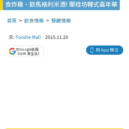
食炸雞、飲馬格利米酒! 蘭桂坊韓式嘉年華
首頁
飲食情報
餐廳情報
文:
Foodie Mall
2015.11.20
在Google追蹤
用 App 睇文
《UHK 港生活》