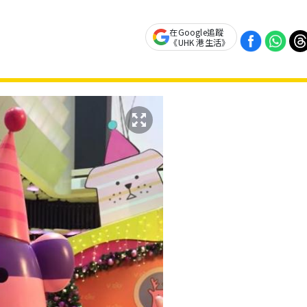
在Google追蹤
《UHK 港生活》