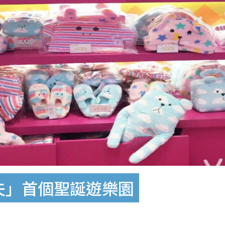
ic「奸夫」首個聖誕遊樂園