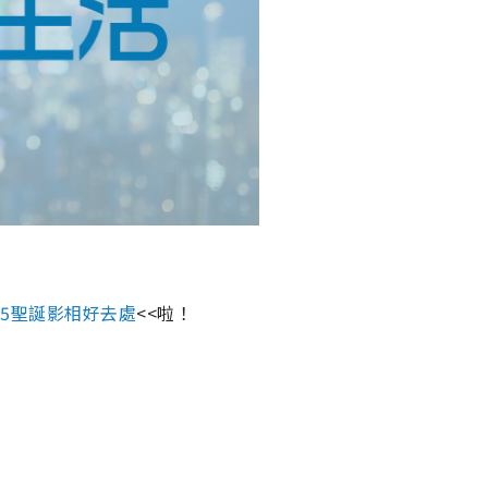
15聖誕影相好去處
<<啦！