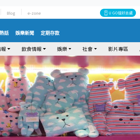
Blog
e-zone
U GO搵好去處
熱話
娛樂新聞
定期存款
情報
飲食情報
娛樂
社會
影片專區