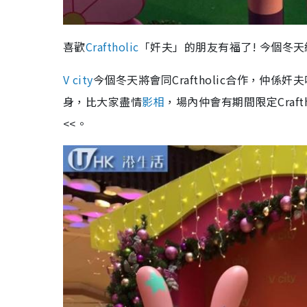
喜歡
Craftholic
「奸夫」的朋友有福了! 今個冬天
V city
今個冬天將會同Craftholic合作，
身，比大家盡情
影相
，場內仲會有期間限定Craftho
<<。