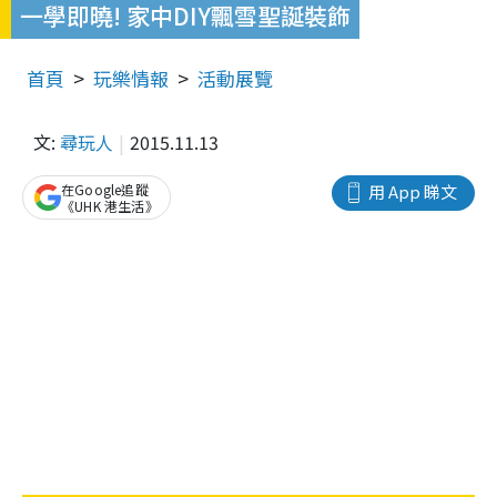
一學即曉! 家中DIY飄雪聖誕裝飾
首頁
玩樂情報
活動展覽
文:
尋玩人
2015.11.13
在Google追蹤
用 App 睇文
《UHK 港生活》