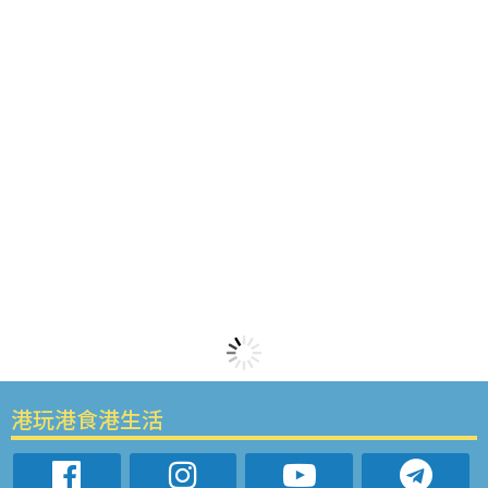
港玩港食港生活