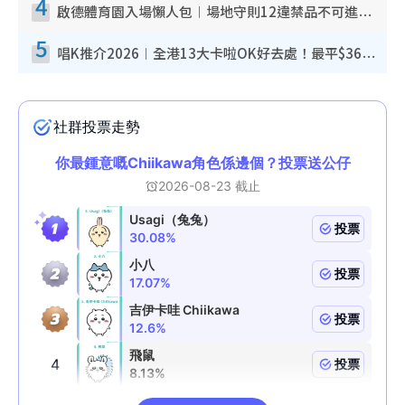
4
啟德體育園入場懶人包︱場地守則12違禁品不可進場准帶細水樽但全場禁樽蓋！應援牌有限制！
5
唱K推介2026︱全港13大卡啦OK好去處！最平$36起 日文K都有！(附地址+收費詳情)