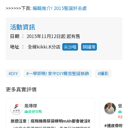
>>>>>>下頁:
編輯推介! 2015聖誕好去處
活動資訊
日期
2015年11月12日起 起有售
地址
全線kikki.K分店
尖沙咀
銅鑼灣
DIY
一學即曉! 家中DIY飄雪聖誕裝飾
攝影
更多真實評價
風傳媒
營養教
旅遊攻略
生
香港
旅遊注意｜搭飛機帶尿袋標明mAh都會被沒收😱出發前切記檢查「1
#連皮帶籽都