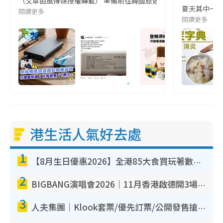
（文章由風傳媒授權轉載） 準備前往韓國旅遊的民眾，近期要特別留
夏天其中一種時
閱讀更多
閱讀更多
港生活人氣好去處
1
【8月生日優惠2026】全港85大食買玩著數攻略 自助餐/火鍋放題同行免費＋誠品/DONKI送現金券
2
BIGBANG演唱會2026｜11月香港啟德開3場！實名制VIP申請、優先購票攻略
3
人夫集團｜Klook套票/優先訂票/公開發售搶飛攻略！附票價.購票連結.場地座位表