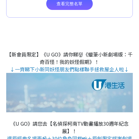
【新會員限定】《U GO》請你睇👹《蠟筆小新劇場版：千
奇百怪！我的妖怪假期》！
↓一齊睇下小新同妖怪朋友們點樣聯手拯救屋企人啦↓
《U GO》請您去【名偵探柯南TV動畫播放30週年紀念
展】！
還原經典名場面📹＋30位角色同框📸＋原創限定感謝劇場