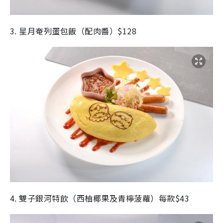
3. 星月奄列蛋包飯（配肉醬）$128
4. 雙子銀河特飲（西柚椰果及青檸菠蘿）每款$43