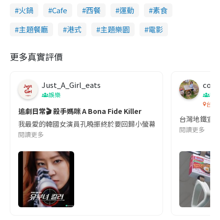
火鍋
Cafe
西餐
運動
素食
主題餐廳
港式
主題樂園
電影
更多真實評價
Just_A_Girl_eats
co c
娛樂
吹
台灣
追劇日常🎬 殺手媽咪 A Bona Fide Killer
台灣地鐵宣
我最愛的韓國女演員孔曉振終於要回歸小螢幕啦!這次的劇本改編自同名
閱讀更多
閱讀更多