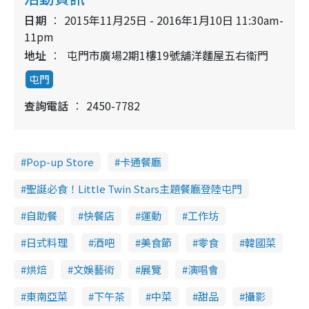
日期
2015年11月25日 - 2016年1月10日 11:30am-
11pm
地址
屯門市廣場2期1樓19號舖洋麵屋五右衞門
屯門
查詢電話
2450-7782
Pop-up Store
卡通餐廳
聖誕必食！Little Twin Stars主題餐廳登陸屯門
自助餐
快餐店
運動
工作坊
日式料理
酒吧
美食節
零食
韓國菜
烘焙
文娛藝術
展覽
演唱會
東南亞菜
下午茶
中菜
甜品
攝影