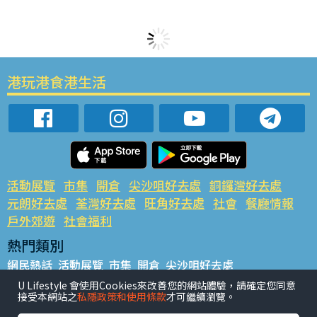
港玩港食港生活
活動展覽
市集
開倉
尖沙咀好去處
銅鑼灣好去處
元朗好去處
荃灣好去處
旺角好去處
社會
餐廳情報
戶外郊遊
社會福利
熱門類別
網民熱話
活動展覽
市集
開倉
尖沙咀好去處
銅鑼灣好去處
元朗好去處
荃灣好去處
旺角好去處
社會
U Lifestyle 會使用Cookies來改善您的網站體驗，請確定您同意
接受本網站之
私隱政策和使用條款
才可繼續瀏覽。
餐廳情報
戶外郊遊