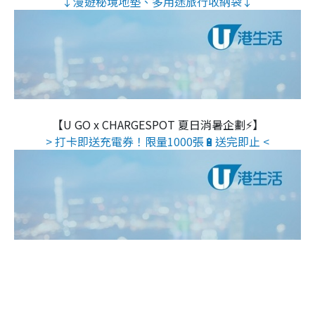
↓漫遊秘境地墊、多用途旅行收納袋↓
【U GO x CHARGESPOT 夏日消暑企劃⚡】
> 打卡即送充電券！限量1000張🔋送完即止 <