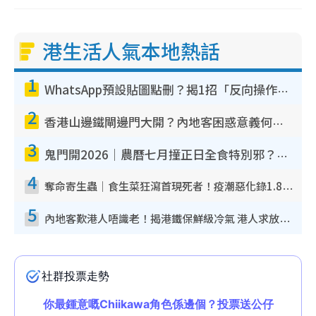
港生活人氣本地熱話
1
WhatsApp預設貼圖點刪？揭1招「反向操作」還原簡潔介面 附3步實測教學
2
香港山邊鐵閘邊門大開？內地客困惑意義何在！網民神回覆：呢種叫法理性防禦
3
鬼門開2026｜農曆七月撞正日全食特別邪？專家警告切忌做一事！揭4大禁忌+2招保平安
4
奪命寄生蟲｜食生菜狂瀉首現死者！疫潮惡化錄1.8萬宗病例 揭洗菜3大謬誤
5
內地客歎港人唔識老！揭港鐵保鮮級冷氣 港人求放過：咪投訴