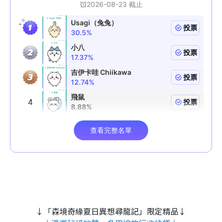
↓「森境奇緣夏日異想尋龍記」限定精品↓