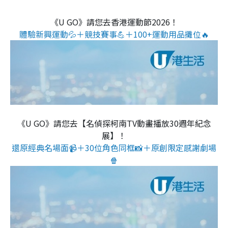
《U GO》請您去香港運動節2026！
體驗新興運動💦＋競技賽事💪＋100+運動用品攤位🔥
《U GO》請您去【名偵探柯南TV動畫播放30週年紀念
展】！
還原經典名場面📹＋30位角色同框📸＋原創限定感謝劇場
🍿