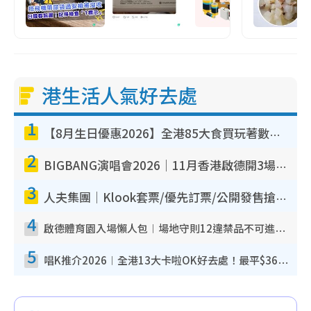
港生活人氣好去處
1
【8月生日優惠2026】全港85大食買玩著數攻略 自助餐/火鍋放題同行免費＋誠品/DONKI送現金券
2
BIGBANG演唱會2026｜11月香港啟德開3場！實名制VIP申請、優先購票攻略
3
人夫集團｜Klook套票/優先訂票/公開發售搶飛攻略！附票價.購票連結.場地座位表
4
啟德體育園入場懶人包︱場地守則12違禁品不可進場准帶細水樽但全場禁樽蓋！應援牌有限制！
5
唱K推介2026︱全港13大卡啦OK好去處！最平$36起 日文K都有！(附地址+收費詳情)