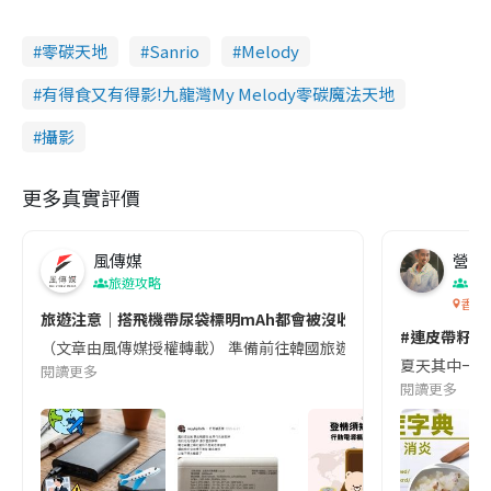
零碳天地
Sanrio
Melody
有得食又有得影!九龍灣My Melody零碳魔法天地
攝影
更多真實評價
風傳媒
營養教
旅遊攻略
生
香港
旅遊注意｜搭飛機帶尿袋標明mAh都會被沒收😱出發前切記檢查「1
#連皮帶籽都
（文章由風傳媒授權轉載） 準備前往韓國旅遊的民眾，近期要特別留
夏天其中一種時
閱讀更多
閱讀更多