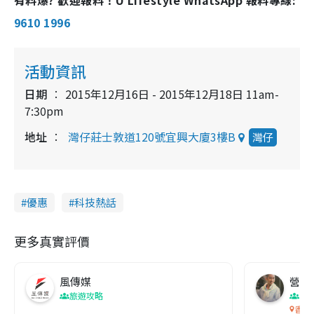
9610 1996
活動資訊
日期
2015年12月16日 - 2015年12月18日 11am-
7:30pm
地址
灣仔莊士敦道120號宜興大廈3樓B
灣仔
優惠
科技熱話
更多真實評價
風傳媒
營養教
旅遊攻略
生
香港