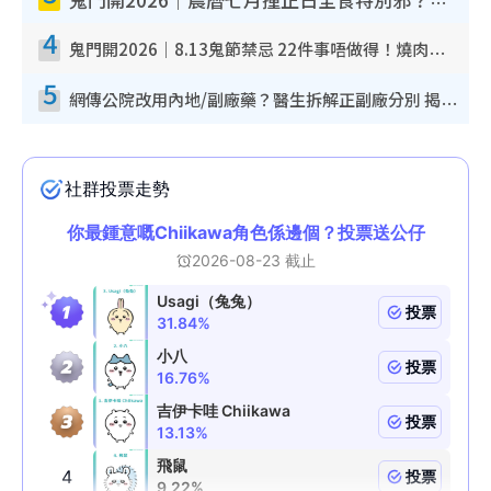
鬼門開2026｜農曆七月撞正日全食特別邪？專家警告切忌做一事！揭4大禁忌+2招保平安
4
鬼門開2026｜8.13鬼節禁忌 22件事唔做得！燒肉、刺身要少食？半夜勿吹口哨/打呢個電話
5
網傳公院改用內地/副廠藥？醫生拆解正副廠分別 揭4類人換藥隨時出事