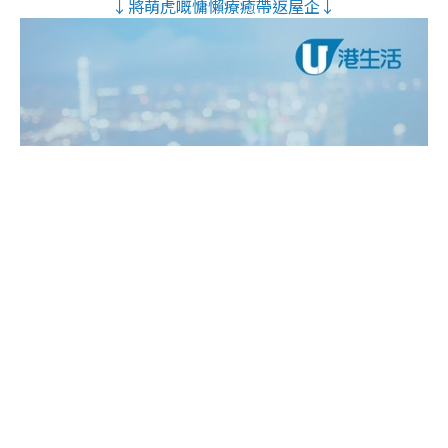
↓將萌虎嘅慵懶療癒帶返屋企↓