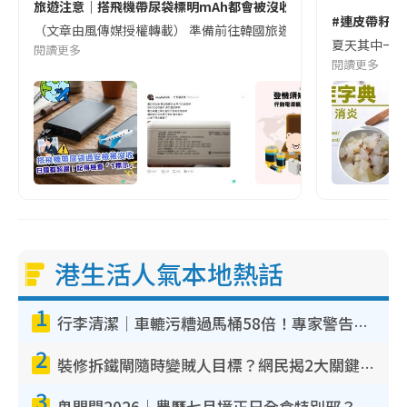
旅遊注意｜搭飛機帶尿袋標明mAh都會被沒收😱出發前切記檢查「1
#連皮帶籽都
（文章由風傳媒授權轉載） 準備前往韓國旅遊的民眾，近期要特別留
夏天其中一種時
閱讀更多
閱讀更多
港生活人氣本地熱話
1
行李清潔｜車轆污糟過馬桶58倍！專家警告忌用酒精抹 教1招免污手除菌
2
裝修拆鐵閘隨時變賊人目標？網民揭2大關鍵用途：裝新式等於白裝？附新舊鐵閘分別
3