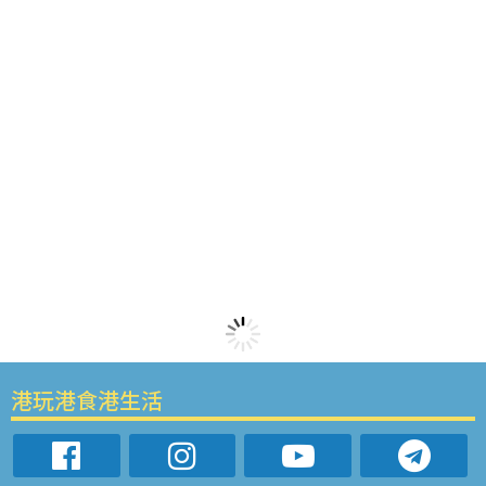
港玩港食港生活