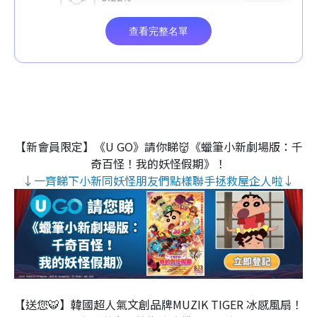
【新會員限定】《U GO》請你睇👹《蠟筆小新劇場版：千
奇百怪！我的妖怪假期》！
↓一齊睇下小新同妖怪朋友們點樣聯手拯救屋企人啦↓
【送您🐯】韓國超人氣文創品牌MUZIK TIGER 冰感風扇！