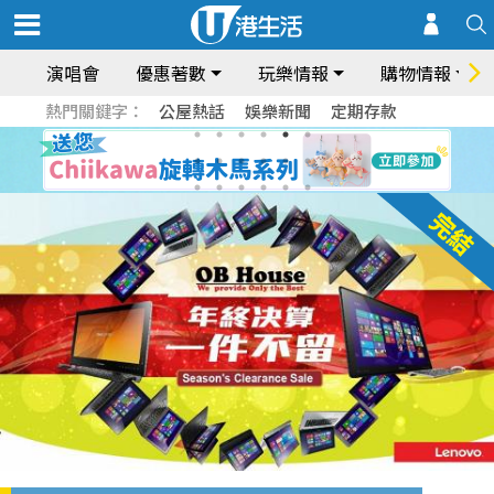
演唱會
優惠著數
玩樂情報
購物情報
熱門關鍵字：
公屋熱話
娛樂新聞
定期存款