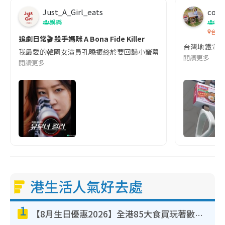
Just_A_Girl_eats
co c
娛樂
吹
台灣
追劇日常🎬 殺手媽咪 A Bona Fide Killer
台灣地鐵宣
我最愛的韓國女演員孔曉振終於要回歸小螢幕啦!這次的劇本改編自同名
閱讀更多
閱讀更多
港生活人氣好去處
1
【8月生日優惠2026】全港85大食買玩著數攻略 自助餐/火鍋放題同行免費＋誠品/DONKI送現金券