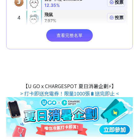
【U GO x CHARGESPOT 夏日消暑企劃⚡】
> 打卡即送充電券！限量1000張🔋送完即止 <