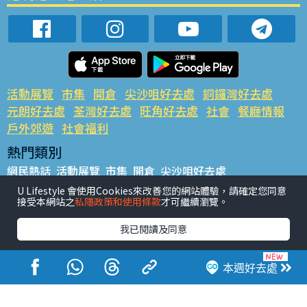
活動展覽
市集
開倉
尖沙咀好去處
銅鑼灣好去處
元朗好去處
荃灣好去處
旺角好去處
社會
餐廳情報
戶外郊遊
社會福利
熱門類別
網民熱話
活動展覽
市集
開倉
尖沙咀好去處
銅鑼灣好去處
元朗好去處
荃灣好去處
旺角好去處
社會
U Lifestyle 會使用Cookies來改善您的網站體驗，請確定您同意
接受本網站之
私隱政策和使用條款
才可繼續瀏覽。
餐廳情報
戶外郊遊
熱門標籤
我已閱讀及同意
#UGO搵好去處
#人氣活動推介
#美食社群熱話
#親子玩樂好去處
#ULifestyle應用程式
#限時搶
本週好去處
#UJetso禮物放送
#ULifestyle商戶中心
#著數
#網絡熱話