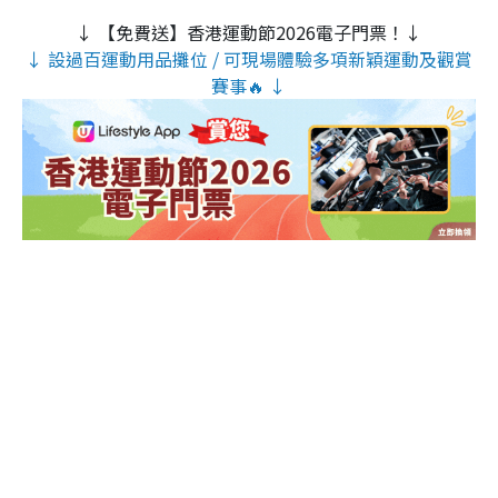
↓ 【免費送】香港運動節2026電子門票！↓
↓ 設過百運動用品攤位 / 可現場體驗多項新穎運動及觀賞
賽事🔥 ↓