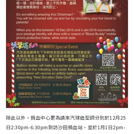
除此以外，捐血中心更為請來汽球造型師分別於12月25
日2:30pm-6:30pm到訪沙田捐血站，並於1月1日2pm-