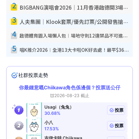
2
BIGBANG演唱會2026｜11月香港啟德開3場！實名制VIP申請、優先購票攻略
3
人夫集團｜Klook套票/優先訂票/公開發售搶飛攻略！附票價.購票連結.場地座位表
4
啟德體育園入場懶人包︱場地守則12違禁品不可進場准帶細水樽但全場禁樽蓋！應援牌有限制！
5
唱K推介2026︱全港13大卡啦OK好去處！最平$36起 日文K都有！(附地址+收費詳情)