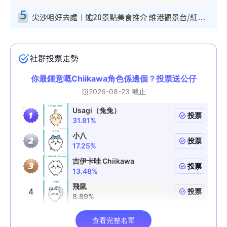
5
尖沙咀好去處｜逾20景點美食推介 維港觀景台/紅磚古蹟/九龍公園/室內遊樂場