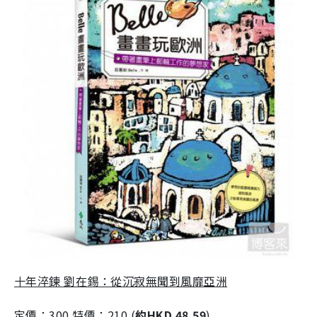
十年淬鍊 劉在錫：從沉寂無聞到風靡亞洲
定價：300 特價：210 (
約HKD 48.59
)