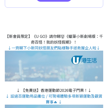
【新會員限定】《U GO》請你睇👹《蠟筆小新劇場版：千
奇百怪！我的妖怪假期》！
↓一齊睇下小新同妖怪朋友們點樣聯手拯救屋企人啦↓
↓ 【免費送】香港運動節2026電子門票！↓
↓ 設過百運動用品攤位 / 可現場體驗多項新穎運動及觀賞
賽事🔥 ↓