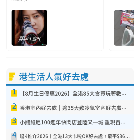
港生活人氣好去處
1
【8月生日優惠2026】全港85大食買玩著數攻略 自助餐/火鍋放題同行免費＋誠品/DONKI送現金券
2
香港室內好去處｜逾35大歎冷氣室內好去處推介 室內活動免費避雨無懼落雨
3
小熊維尼100週年快閃店登陸又一城 重現百畝森林經典場景／獨家限定盲盒登場／專屬DIY香水
4
唱K推介2026︱全港13大卡啦OK好去處！最平$36起 日文K都有！(附地址+收費詳情)