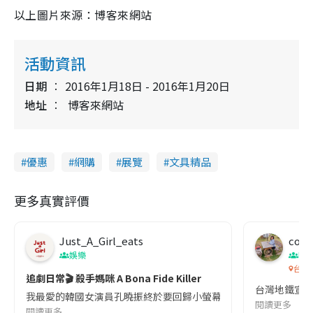
以上圖片來源：博客來網站
活動資訊
日期
2016年1月18日 - 2016年1月20日
地址
博客來網站
優惠
網購
展覽
文具精品
更多真實評價
Just_A_Girl_eats
co c
娛樂
吹
台灣
追劇日常🎬 殺手媽咪 A Bona Fide Killer
台灣地鐵宣
我最愛的韓國女演員孔曉振終於要回歸小螢幕啦!這次的劇本改編自同名
閱讀更多
閱讀更多