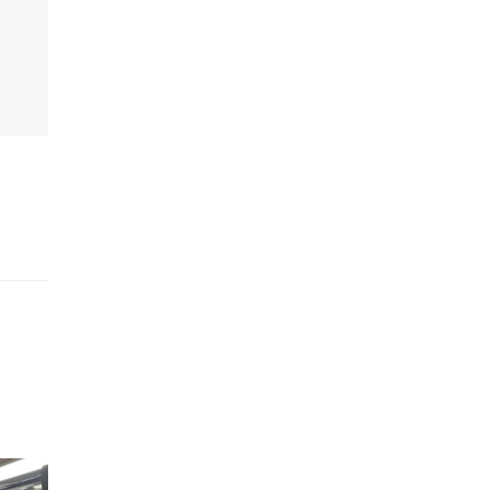
的職員,但其實暗地裡是負責處決逃過法網罪犯的阻擊手｡ 劇情從柳寶娜結束