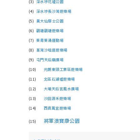
(3)
深水埗花墟公園
(4)
深水埗長沙灣遊樂場
(5)
黃大仙摩士公園
(6)
觀塘觀塘遊樂場
(7)
葵青葵涌運動場
(8)
荃灣沙咀道遊樂場
(9)
屯門天后廟廣場
(10)
元朗東頭工業區遊樂場
(11)
北區石湖墟遊樂場
(12)
大埔天后宮風水廣場
(13)
沙田源禾遊樂場
(14)
西貢萬宜遊樂場
將軍澳寶康公園
(15)