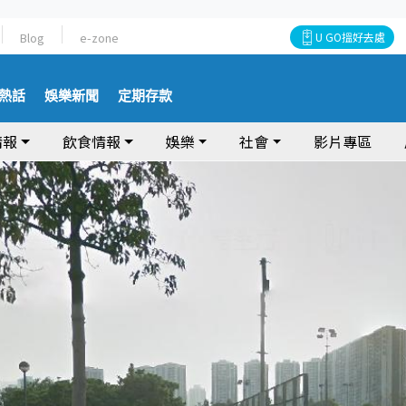
Blog
e-zone
U GO搵好去處
熱話
娛樂新聞
定期存款
情報
飲食情報
娛樂
社會
影片專區