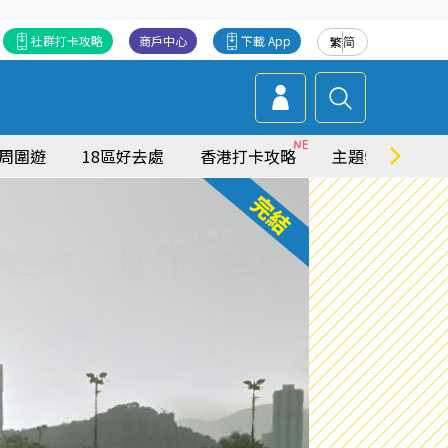
社群打卡攻略
商戶中心
下載 App
繁
简
周圍遊
18區好去處
香港打卡攻略
主題特集