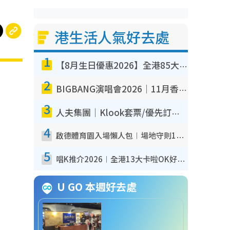
港生活人氣好去處
1
【8月生日優惠2026】全港85大食買玩著數攻略 自助餐/火鍋放題同行免費＋誠品/DONKI送現金券
2
BIGBANG演唱會2026｜11月香港啟德開3場！實名制VIP申請、優先購票攻略
3
人夫集團｜Klook套票/優先訂票/公開發售搶飛攻略！附票價.購票連結.場地座位表
4
啟德體育園入場懶人包︱場地守則12違禁品不可進場准帶細水樽但全場禁樽蓋！應援牌有限制！
5
唱K推介2026︱全港13大卡啦OK好去處！最平$36起 日文K都有！(附地址+收費詳情)
U GO 本週好去處