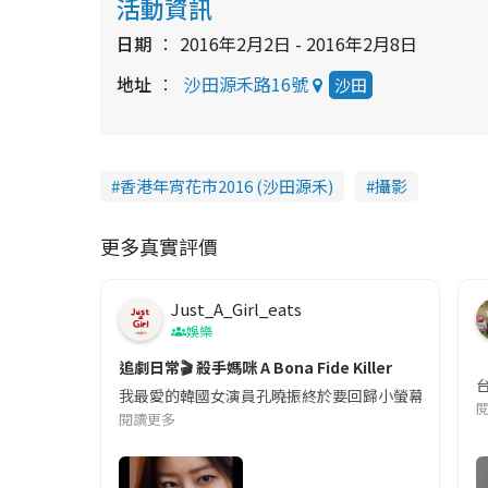
活動資訊
日期
2016年2月2日 - 2016年2月8日
地址
沙田源禾路16號
沙田
香港年宵花市2016 (沙田源禾)
攝影
更多真實評價
Just_A_Girl_eats
娛樂
追劇日常🎬 殺手媽咪 A Bona Fide Killer
我最愛的韓國女演員孔曉振終於要回歸小螢幕啦!這次的劇
閱讀更多