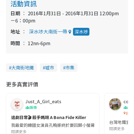
活動資訊
日期
2016年1月31日 - 2016年1月31日 12:00pm
－6：00pm
地址
深水埗大南街一帶
深水埗
時間
12nn-6pm
大南街地攤
墟市
市集
更多真實評價
Just_A_Girl_eats
co c
娛樂
吹
台灣
追劇日常🎬 殺手媽咪 A Bona Fide Killer
台灣地鐵宣
我最愛的韓國女演員孔曉振終於要回歸小螢幕啦!這次的劇本改編自同名
閱讀更多
閱讀更多