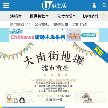
演唱會
優惠著數
玩樂情報
購物情報
熱門關鍵字：
公屋熱話
娛樂新聞
定期存款