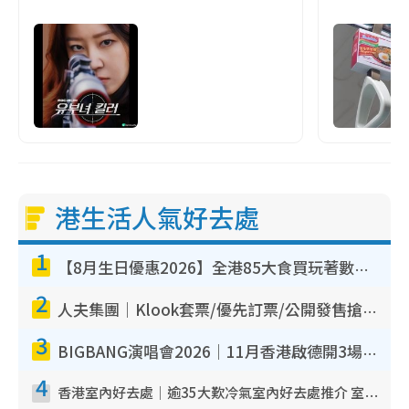
港生活人氣好去處
1
【8月生日優惠2026】全港85大食買玩著數攻略 自助餐/火鍋放題同行免費＋誠品/DONKI送現金券
2
人夫集團｜Klook套票/優先訂票/公開發售搶飛攻略！附票價.購票連結.場地座位表
3
BIGBANG演唱會2026｜11月香港啟德開3場！實名制VIP申請、優先購票攻略
4
香港室內好去處｜逾35大歎冷氣室內好去處推介 室內活動免費避雨無懼落雨