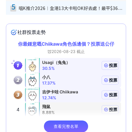
5
唱K推介2026︱全港13大卡啦OK好去處！最平$36起 日文K都有！(附地址+收費詳情)