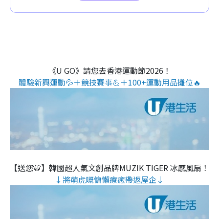
《U GO》請您去香港運動節2026！
體驗新興運動💦＋競技賽事💪＋100+運動用品攤位🔥
【送您🐯】韓國超人氣文創品牌MUZIK TIGER 冰感風扇！
↓將萌虎嘅慵懶療癒帶返屋企↓