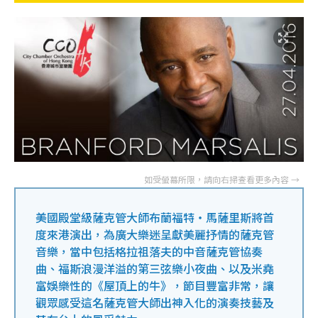
美國殿堂級薩克管大師布蘭福特‧馬薩里斯將首
度來港演出，為廣大樂迷呈獻美麗抒情的薩克管
音樂，當中包括格拉祖落夫的中音薩克管協奏
曲、福斯浪漫洋溢的第三弦樂小夜曲、以及米堯
富娛樂性的《屋頂上的牛》，節目豐富非常，讓
觀眾感受這名薩克管大師出神入化的演奏技藝及