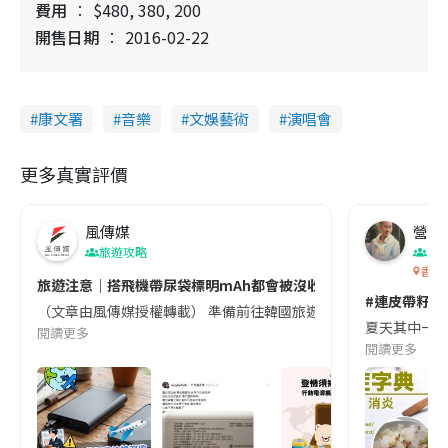
費用
$480, 380, 200
開售日期
2016-02-22
康文署
音樂
文娛藝術
演唱會
更多真實評價
風傳媒
營養教
旅遊攻略
生
香港
旅遊注意｜搭飛機帶尿袋標明mAh都會被沒收😱出發前切記檢查「1
#連皮帶籽都
（文章由風傳媒授權轉載） 準備前往韓國旅遊的民眾，近期要特別留
夏天其中一種時
閱讀更多
閱讀更多