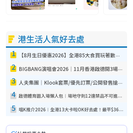
港生活人氣好去處
1
【8月生日優惠2026】全港85大食買玩著數攻略 自助餐/火鍋放題同行免費＋誠品/DONKI送現金券
2
BIGBANG演唱會2026｜11月香港啟德開3場！實名制VIP申請、優先購票攻略
3
人夫集團｜Klook套票/優先訂票/公開發售搶飛攻略！附票價.購票連結.場地座位表
4
啟德體育園入場懶人包︱場地守則12違禁品不可進場准帶細水樽但全場禁樽蓋！應援牌有限制！
5
唱K推介2026︱全港13大卡啦OK好去處！最平$36起 日文K都有！(附地址+收費詳情)