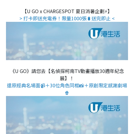
【U GO x CHARGESPOT 夏日消暑企劃⚡】
> 打卡即送充電券！限量1000張🔋送完即止 <
《U GO》請您去【名偵探柯南TV動畫播放30週年紀念
展】！
還原經典名場面📹＋30位角色同框📸＋原創限定感謝劇場
🍿