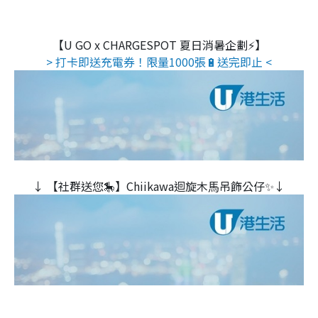
【U GO x CHARGESPOT 夏日消暑企劃⚡】
> 打卡即送充電券！限量1000張🔋送完即止 <
↓ 【社群送您🎠】Chiikawa迴旋木⾺吊飾公仔✨↓