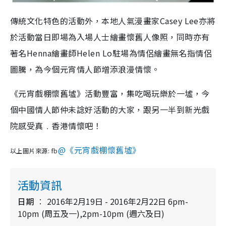
傳統文化特色的活動外，本地人氣漫畫家Casey Lee亦將
於活動當日即場為入場人士繪畫懷舊人像照，同時亦有
著名Henna繪畫師Helen Lo駐場為情侶繪畫無名指情侶
圖騰，為今個元宵情人節增添浪漫情懷。
《元宵戲棚懷舊墟》活動豐富，集吃喝玩樂於一墟，今
個中國情人節仲未諗好活動的大家，跟另一半到新光戲
院感受真﹒香港情懷吧！
@《元宵戲棚懷舊墟》
以上圖片來源: fb
活動資訊
日期
2016年2月19日 - 2016年2月22日 6pm-
10pm (周五及一),2pm-10pm (週六及日)