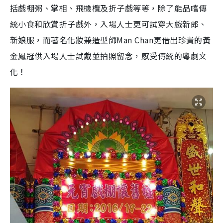
括戲棚粥、掌相、飛機欖及折子戲等等，除了能品嚐傳
統小食和欣賞折子戲外，入場人士更可試穿大戲新郎、
新娘服，而著名化妝兼造型師Man Chan更借出珍貴的黃
金鳳冠供入場人士試戴並拍照留念，感受傳統的粵劇文
化！