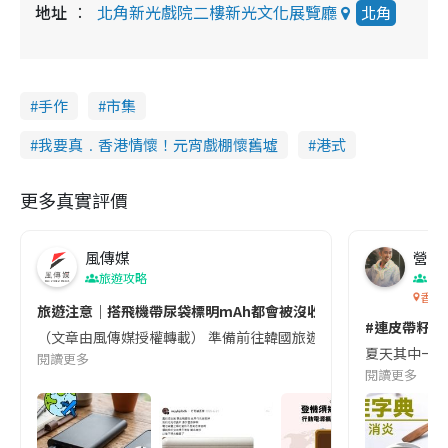
地址
北角新光戲院二樓新光文化展覽廳
北角
手作
市集
我要真﹒香港情懷！元宵戲棚懷舊墟
港式
更多真實評價
風傳媒
營養教
旅遊攻略
生
香港
旅遊注意｜搭飛機帶尿袋標明mAh都會被沒收😱出發前切記檢查「1
#連皮帶籽都
（文章由風傳媒授權轉載） 準備前往韓國旅遊的民眾，近期要特別留
夏天其中一種時
閱讀更多
閱讀更多