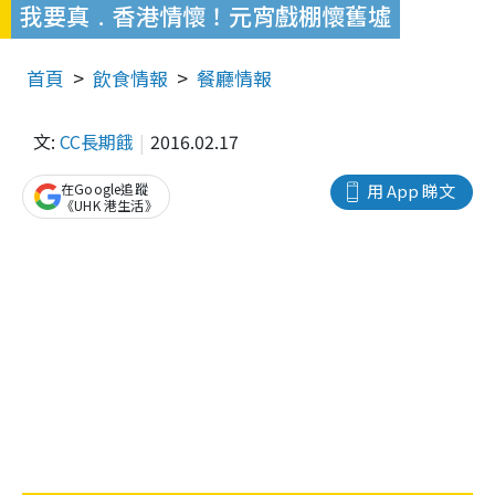
我要真﹒香港情懷！元宵戲棚懷舊墟
首頁
飲食情報
餐廳情報
文:
CC長期餓
2016.02.17
在Google追蹤
用 App 睇文
《UHK 港生活》