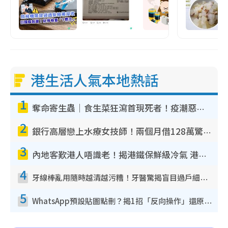
港生活人氣本地熱話
1
奪命寄生蟲｜食生菜狂瀉首現死者！疫潮惡化錄1.8萬宗病例 揭洗菜3大謬誤
2
銀行高層戀上水療女技師！兩個月借128萬驚覺「沉船」沉落火海 揭背後疑似邪教操控賣淫
3
內地客歎港人唔識老！揭港鐵保鮮級冷氣 港人求放過：咪投訴
4
牙線棒亂用隨時越清越污糟！牙醫驚揭盲目過戶細菌恐致蛀牙：呢種先係日常真保養
5
WhatsApp預設貼圖點刪？揭1招「反向操作」還原簡潔介面 附3步實測教學