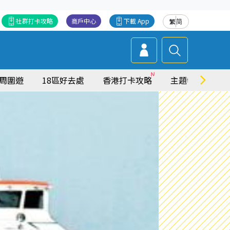
社群打卡攻略
商戶中心
下載 App
繁
简
周圍遊
18區好去處
香港打卡攻略
主題特集