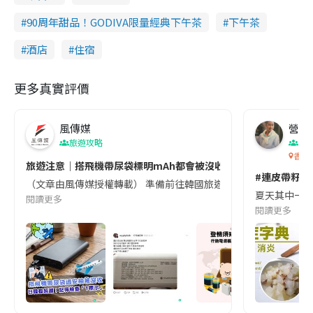
90周年甜品！GODIVA限量經典下午茶
下午茶
酒店
住宿
更多真實評價
風傳媒
營養教
旅遊攻略
生
香港
旅遊注意｜搭飛機帶尿袋標明mAh都會被沒收😱出發前切記檢查「1
#連皮帶籽都
（文章由風傳媒授權轉載） 準備前往韓國旅遊的民眾，近期要特別留
夏天其中一種時
閱讀更多
閱讀更多