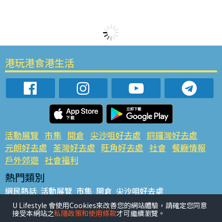
港玩港食港生活
活動展覽
市集
開倉
尖沙咀好去處
銅鑼灣好去處
元朗好去處
荃灣好去處
旺角好去處
社會
餐廳情報
戶外郊遊
社會福利
熱門類別
網民熱話
活動展覽
市集
開倉
尖沙咀好去處
銅鑼灣好去處
元朗好去處
荃灣好去處
旺角好去處
社會
U Lifestyle 會使用Cookies來改善您的網站體驗，請確定您同意
接受本網站之
私隱政策和使用條款
才可繼續瀏覽。
餐廳情報
戶外郊遊