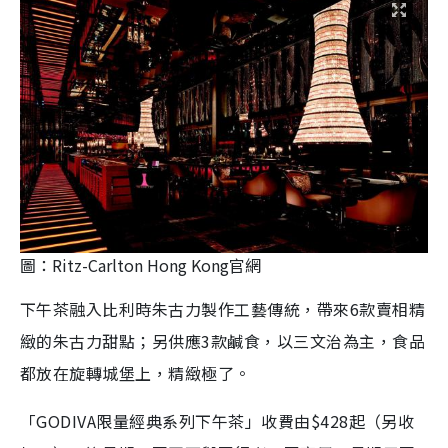
圖：Ritz-Carlton Hong Kong官網
下午茶融入比利時朱古力製作工藝傳統，帶來6款賣相精
緻的朱古力甜點；另供應3款鹹食，以三文治為主，食品
都放在旋轉城堡上，精緻極了。
「GODIVA限量經典系列下午茶」收費由$428起（另收