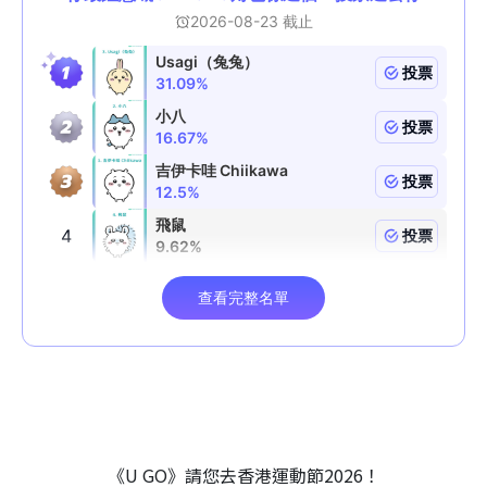
《U GO》請您去香港運動節2026！