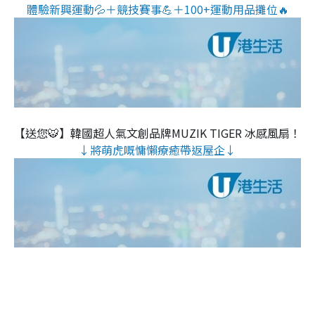
體驗新興運動💦＋競技賽事💪＋100+運動用品攤位🔥
【送您🐯】韓國超人氣文創品牌MUZIK TIGER 冰感風扇！
↓將萌虎嘅慵懶療癒帶返屋企↓