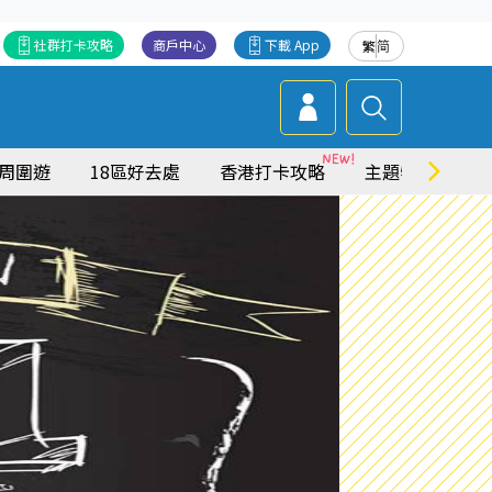
社群打卡攻略
商戶中心
下載 App
繁
简
周圍遊
18區好去處
香港打卡攻略
主題特集