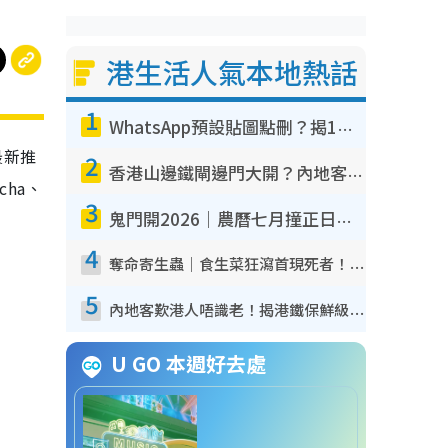
港生活人氣本地熱話
1
WhatsApp預設貼圖點刪？揭1招「反向操作」還原簡潔介面 附3步實測教學
最新推
2
香港山邊鐵閘邊門大開？內地客困惑意義何在！網民神回覆：呢種叫法理性防禦
cha、
3
！
鬼門開2026｜農曆七月撞正日全食特別邪？專家警告切忌做一事！揭4大禁忌+2招保平安
4
奪命寄生蟲｜食生菜狂瀉首現死者！疫潮惡化錄1.8萬宗病例 揭洗菜3大謬誤
5
內地客歎港人唔識老！揭港鐵保鮮級冷氣 港人求放過：咪投訴
U GO 本週好去處