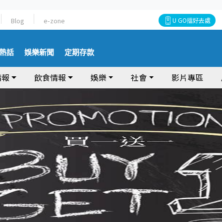
Blog
e-zone
U GO搵好去處
熱話
娛樂新聞
定期存款
情報
飲食情報
娛樂
社會
影片專區