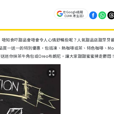
在Google追蹤
《UHK 港生活》
，唔知食吓甜品會唔會令人心情舒暢些呢？人氣甜品店甜牙牙
m）所有飲品買一送一的特別優惠，包括凍、熱咖啡或茶、特色咖啡、Mo
$5即送迷你抹茶牛角包或Oreo布朗尼，讓大家甜甜蜜蜜掃走鬱悶