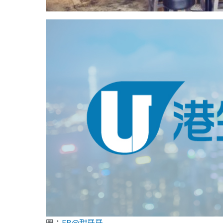
圖：
FB@甜牙牙