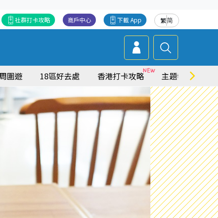
社群打卡攻略
商戶中心
下載 App
繁
简
周圍遊
18區好去處
香港打卡攻略
主題特集