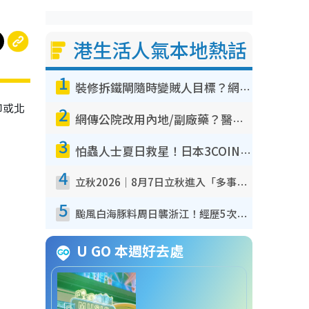
港生活人氣本地熱話
1
裝修拆鐵閘隨時變賊人目標？網民揭2大關鍵用途：裝新式等於白裝？附新舊鐵閘分別
抑或北
2
網傳公院改用內地/副廠藥？醫生拆解正副廠分別 揭4類人換藥隨時出事
3
怕蟲人士夏日救星！日本3COINS爆紅驅蟲神器$45起 1招「全程免觸碰」輕鬆搞定小強
4
立秋2026｜8月7日立秋進入「多事之秋」 3件事唔做得！專家教6招開運 清枱頭／銀包納氣接好運
5
颱風白海豚料周日襲浙江！經歷5次「眼牆置換」極罕見 成登陸內地最長途颱風
U GO 本週好去處