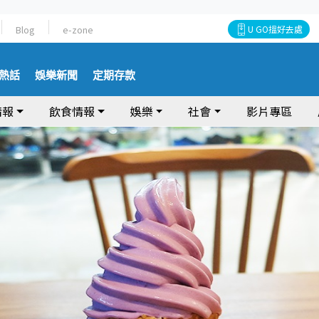
Blog
e-zone
U GO搵好去處
熱話
娛樂新聞
定期存款
情報
飲食情報
娛樂
社會
影片專區