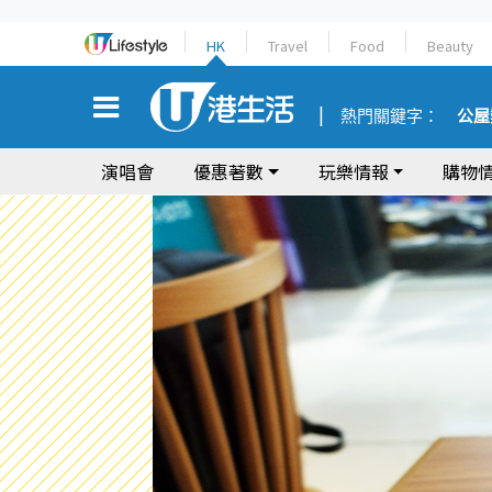
HK
Travel
Food
Beauty
熱門關鍵字：
公屋
演唱會
優惠著數
玩樂情報
購物