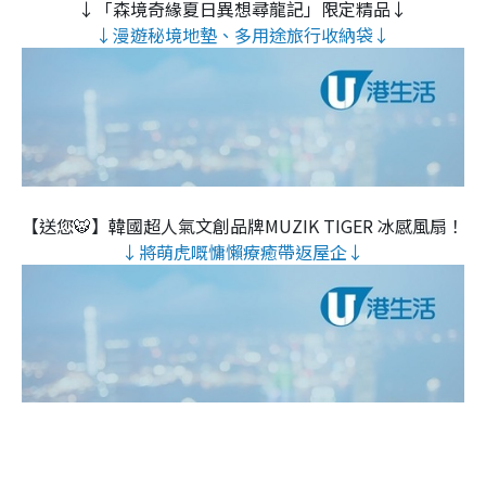
↓「森境奇緣夏日異想尋龍記」限定精品↓
↓漫遊秘境地墊、多用途旅行收納袋↓
【送您🐯】韓國超人氣文創品牌MUZIK TIGER 冰感風扇！
↓將萌虎嘅慵懶療癒帶返屋企↓