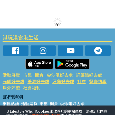
港玩港食港生活
活動展覽
市集
開倉
尖沙咀好去處
銅鑼灣好去處
元朗好去處
荃灣好去處
旺角好去處
社會
餐廳情報
戶外郊遊
社會福利
熱門類別
網民熱話
活動展覽
市集
開倉
尖沙咀好去處
銅鑼灣好去處
元朗好去處
荃灣好去處
旺角好去處
社會
U Lifestyle 會使用Cookies來改善您的網站體驗，請確定您同意