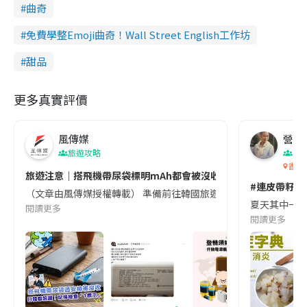
曲奇
免費學整Emoji曲奇！Wall Street English工作坊
甜品
更多真實評價
風傳媒
營養教
旅遊攻略
生
香港
旅遊注意｜搭飛機帶尿袋標明mAh都會被沒收😱出發前切記檢查「1
#連皮帶籽都
（文章由風傳媒授權轉載） 準備前往韓國旅遊的民眾，近期要特別留
夏天其中一種時
閱讀更多
閱讀更多