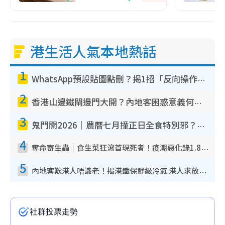
港生活人氣本地熱話
1
WhatsApp預設貼圖點刪？揭1招「反向操作」還原簡潔介面 附3步實測教學
2
香港山邊鐵閘邊門大開？內地客困惑意義何在！網民神回覆：呢種叫法理性防禦
3
鬼門開2026｜農曆七月撞正日全食特別邪？專家警告切忌做一事！揭4大禁忌+2招保平安
4
奪命寄生蟲｜食生菜狂瀉首現死者！疫潮惡化錄1.8萬宗病例 揭洗菜3大謬誤
5
內地客歎港人唔識老！揭港鐵保鮮級冷氣 港人求放過：咪投訴