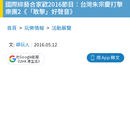
國際綜藝合家歡2016節目：台灣朱宗慶打擊
樂團2《「敢擊」好聲音》
首頁
玩樂情報
活動展覽
文:
尋玩人
2016.05.12
在Google追蹤
用 App 睇文
《UHK 港生活》