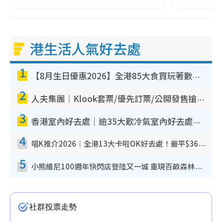
港生活人氣好去處
1
【8月生日優惠2026】全港85大食買玩著數攻略 自助餐/火鍋放題同行免費＋誠品/DONKI送現金券
2
人夫集團｜Klook套票/優先訂票/公開發售搶飛攻略！附票價.購票連結.場地座位表
3
香港室內好去處｜逾35大歎冷氣室內好去處推介 室內活動免費避雨無懼落雨
4
唱K推介2026︱全港13大卡啦OK好去處！最平$36起 日文K都有！(附地址+收費詳情)
5
小熊維尼100週年快閃店登陸又一城 重現百畝森林經典場景／獨家限定盲盒登場／專屬DIY香水