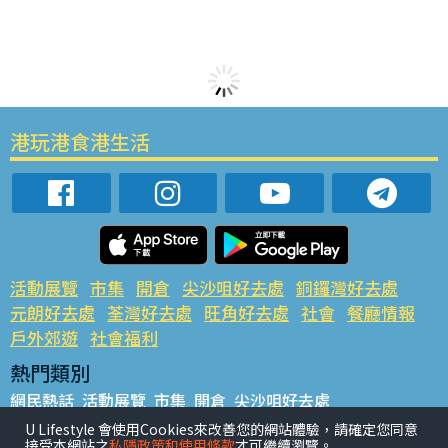
港玩港食港生活
活動展覽
市集
開倉
尖沙咀好去處
銅鑼灣好去處
元朗好去處
荃灣好去處
旺角好去處
社會
餐廳情報
戶外郊遊
社會福利
熱門類別
網民熱話
活動展覽
市集
開倉
尖沙咀好去處
銅鑼灣好去處
元朗好去處
荃灣好去處
旺角好去處
社會
U Lifestyle 會使用Cookies來改善您的網站體驗，請確定您同意
接受本網站之
私隱政策和使用條款
才可繼續瀏覽。