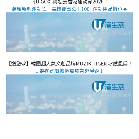
《U GO》請您去香港運動節2026！
體驗新興運動💦＋競技賽事💪＋100+運動用品攤位🔥
【送您🐯】韓國超人氣文創品牌MUZIK TIGER 冰感風扇！
↓將萌虎嘅慵懶療癒帶返屋企↓