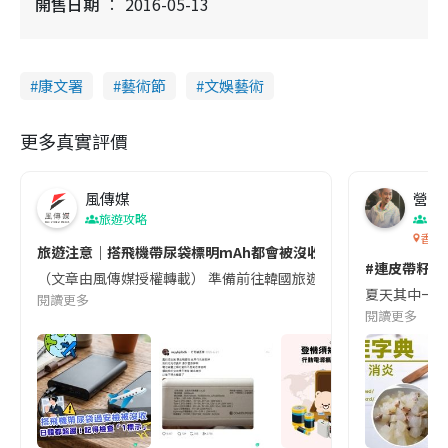
開售日期
2016-05-13
康文署
藝術節
文娛藝術
更多真實評價
風傳媒
營養教
旅遊攻略
生
香港
旅遊注意｜搭飛機帶尿袋標明mAh都會被沒收😱出發前切記檢查「1
#連皮帶籽都
（文章由風傳媒授權轉載） 準備前往韓國旅遊的民眾，近期要特別留
夏天其中一種時
閱讀更多
閱讀更多