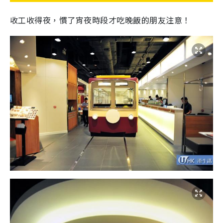
收工收得夜，慣了宵夜時段才吃晚飯的朋友注意！