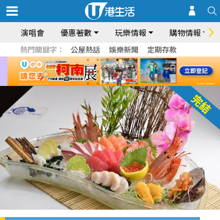
演唱會
優惠著數
玩樂情報
購物情報
熱門關鍵字：
公屋熱話
娛樂新聞
定期存款