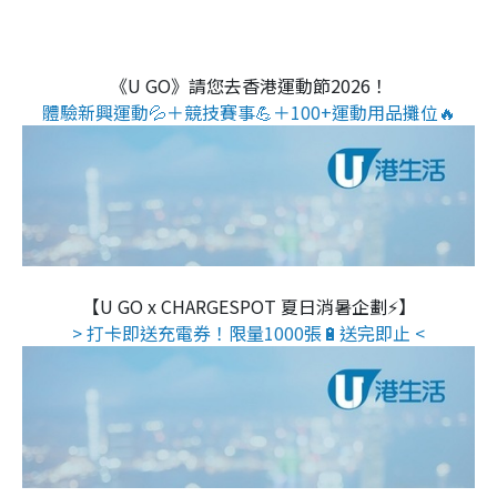
《U GO》請您去香港運動節2026！
體驗新興運動💦＋競技賽事💪＋100+運動用品攤位🔥
【U GO x CHARGESPOT 夏日消暑企劃⚡】
> 打卡即送充電券！限量1000張🔋送完即止 <