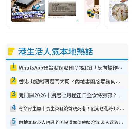
港生活人氣本地熱話
1
WhatsApp預設貼圖點刪？揭1招「反向操作」還原簡潔介面 附3步實測教學
2
香港山邊鐵閘邊門大開？內地客困惑意義何在！網民神回覆：呢種叫法理性防禦
3
鬼門開2026｜農曆七月撞正日全食特別邪？專家警告切忌做一事！揭4大禁忌+2招保平安
4
奪命寄生蟲｜食生菜狂瀉首現死者！疫潮惡化錄1.8萬宗病例 揭洗菜3大謬誤
5
內地客歎港人唔識老！揭港鐵保鮮級冷氣 港人求放過：咪投訴