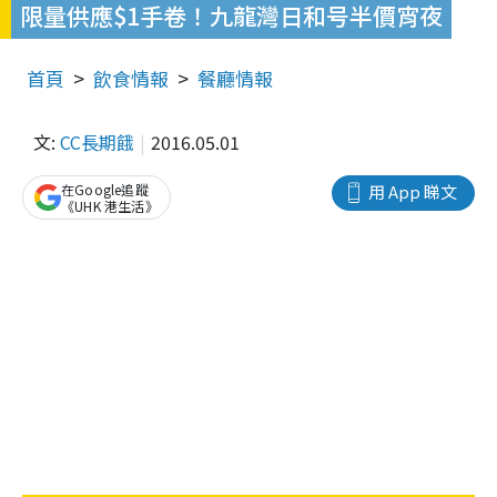
限量供應$1手卷！九龍灣日和号半價宵夜
首頁
飲食情報
餐廳情報
文:
CC長期餓
2016.05.01
在Google追蹤
用 App 睇文
《UHK 港生活》