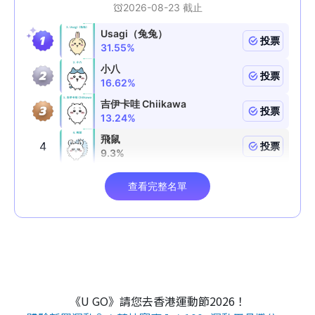
《U GO》請您去香港運動節2026！