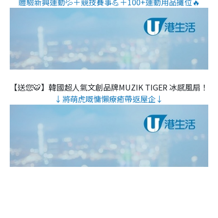
體驗新興運動💦＋競技賽事💪＋100+運動用品攤位🔥
【送您🐯】韓國超人氣文創品牌MUZIK TIGER 冰感風扇！
↓將萌虎嘅慵懶療癒帶返屋企↓