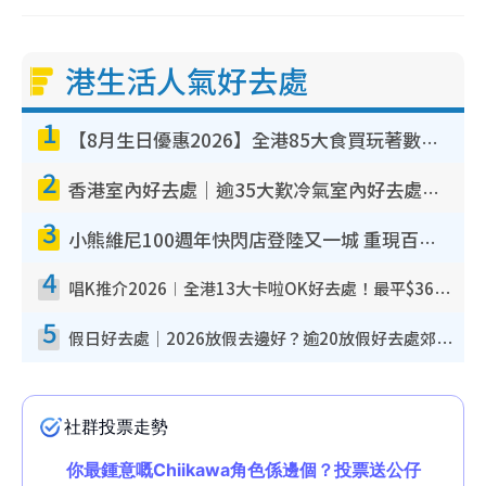
港生活人氣好去處
1
【8月生日優惠2026】全港85大食買玩著數攻略 自助餐/火鍋放題同行免費＋誠品/DONKI送現金券
2
香港室內好去處｜逾35大歎冷氣室內好去處推介 室內活動免費避雨無懼落雨
3
小熊維尼100週年快閃店登陸又一城 重現百畝森林經典場景／獨家限定盲盒登場／專屬DIY香水
4
唱K推介2026︱全港13大卡啦OK好去處！最平$36起 日文K都有！(附地址+收費詳情)
5
假日好去處｜2026放假去邊好？逾20放假好去處郊外/秘景 休閒半日或一日遊