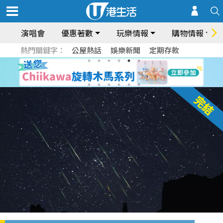
演唱會
優惠著數
玩樂情報
購物情報
熱門關鍵字：
公屋熱話
娛樂新聞
定期存款