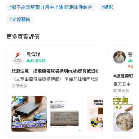
獅子座流星雨11月中上演 觀測條件較差
攝影
文娛藝術
更多真實評價
風傳媒
營養教
旅遊攻略
生
香港
旅遊注意｜搭飛機帶尿袋標明mAh都會被沒收😱出發前切記檢查「1
#連皮帶籽都
（文章由風傳媒授權轉載） 準備前往韓國旅遊的民眾，近期要特別留
夏天其中一種時
閱讀更多
閱讀更多