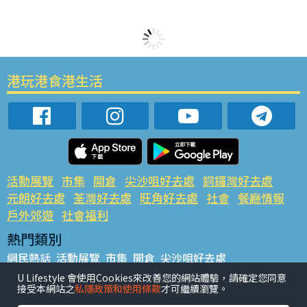
港玩港食港生活
活動展覽
市集
開倉
尖沙咀好去處
銅鑼灣好去處
元朗好去處
荃灣好去處
旺角好去處
社會
餐廳情報
戶外郊遊
社會福利
熱門類別
網民熱話
活動展覽
市集
開倉
尖沙咀好去處
銅鑼灣好去處
元朗好去處
荃灣好去處
旺角好去處
社會
U Lifestyle 會使用Cookies來改善您的網站體驗，請確定您同意
接受本網站之
私隱政策和使用條款
才可繼續瀏覽。
餐廳情報
戶外郊遊