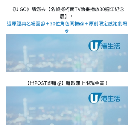
《U GO》請您去【名偵探柯南TV動畫播放30週年紀念
展】！
還原經典名場面📹＋30位角色同框📸＋原創限定感謝劇場
🍿
【出POST即賺💰】賺取無上限現金賞！