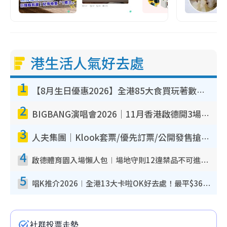
港生活人氣好去處
1
【8月生日優惠2026】全港85大食買玩著數攻略 自助餐/火鍋放題同行免費＋誠品/DONKI送現金券
2
BIGBANG演唱會2026｜11月香港啟德開3場！實名制VIP申請、優先購票攻略
3
人夫集團｜Klook套票/優先訂票/公開發售搶飛攻略！附票價.購票連結.場地座位表
4
啟德體育園入場懶人包︱場地守則12違禁品不可進場准帶細水樽但全場禁樽蓋！應援牌有限制！
5
唱K推介2026︱全港13大卡啦OK好去處！最平$36起 日文K都有！(附地址+收費詳情)