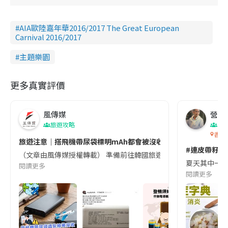
AIA歐陸嘉年華2016/2017 The Great European
Carnival 2016/2017
主題樂園
更多真實評價
風傳媒
營養教
旅遊攻略
生
香港
旅遊注意｜搭飛機帶尿袋標明mAh都會被沒收😱出發前切記檢查「1
#連皮帶籽都
（文章由風傳媒授權轉載） 準備前往韓國旅遊的民眾，近期要特別留
夏天其中一種時
閱讀更多
閱讀更多