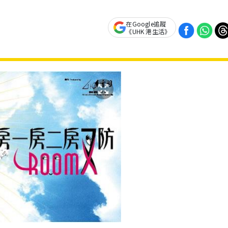
在Google追蹤
《UHK 港生活》