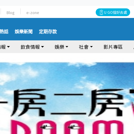
Blog
e-zone
U GO搵好去處
熱話
娛樂新聞
定期存款
情報
飲食情報
娛樂
社會
影片專區