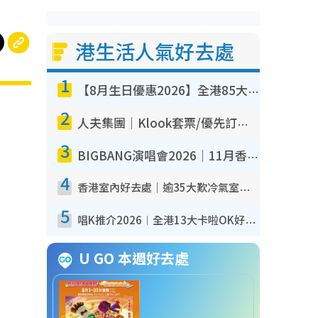
港生活人氣好去處
1
【8月生日優惠2026】全港85大食買玩著數攻略 自助餐/火鍋放題同行免費＋誠品/DONKI送現金券
2
人夫集團｜Klook套票/優先訂票/公開發售搶飛攻略！附票價.購票連結.場地座位表
3
BIGBANG演唱會2026｜11月香港啟德開3場！實名制VIP申請、優先購票攻略
4
香港室內好去處｜逾35大歎冷氣室內好去處推介 室內活動免費避雨無懼落雨
5
唱K推介2026︱全港13大卡啦OK好去處！最平$36起 日文K都有！(附地址+收費詳情)
U GO 本週好去處