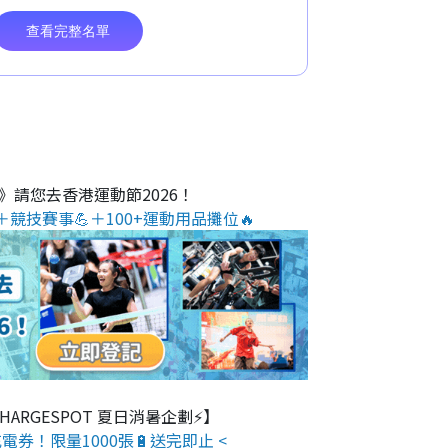
O》請您去香港運動節2026！
＋競技賽事💪＋100+運動用品攤位🔥
 CHARGESPOT 夏日消暑企劃⚡】
電券！限量1000張🔋送完即止 <