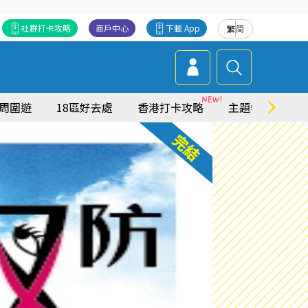
社群打卡攻略
商戶中心
下載 App
繁
简
周圍遊
18區好去處
香港打卡攻略
主題特集