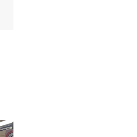
的職員,但其實暗地裡是負責處決逃過法網罪犯的阻擊手｡ 劇情從柳寶娜結束