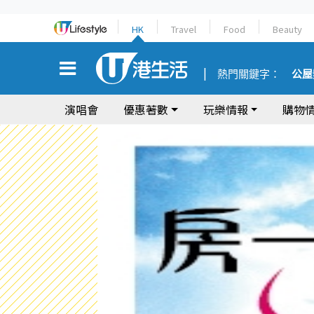
HK
Travel
Food
Beauty
熱門關鍵字：
公屋
演唱會
優惠著數
玩樂情報
購物