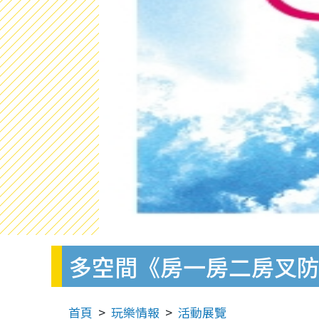
多空間《房一房二房叉
首頁
玩樂情報
活動展覽