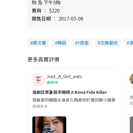
時 及 下午5時
費用
$220
開售日期
2017-03-06
康文署
舞蹈
Y旅舍
文娛藝術
更多真實評價
Just_A_Girl_eats
娛樂
追劇日常🎬 殺手媽咪 A Bona Fide Killer
我最愛的韓國女演員孔曉振終於要回歸小螢幕啦!這次的劇
閱讀更多