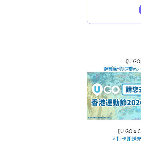
《U G
體驗新興運動💦
【U GO x
> 打卡即送充