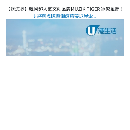
【送您🐯】韓國超人氣文創品牌MUZIK TIGER 冰感風扇！
↓將萌虎嘅慵懶療癒帶返屋企↓