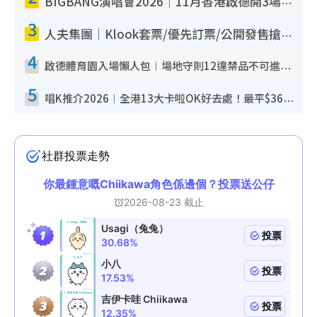
BIGBANG演唱會2026｜11月香港啟德開3場！實名制VIP申請、優先購票攻略
3
人夫集團｜Klook套票/優先訂票/公開發售搶飛攻略！附票價.購票連結.場地座位表
4
啟德體育園入場懶人包︱場地守則12違禁品不可進場准帶細水樽但全場禁樽蓋！應援牌有限制！
5
唱K推介2026︱全港13大卡啦OK好去處！最平$36起 日文K都有！(附地址+收費詳情)