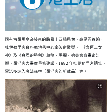
還有
古羅馬皇帝裝束的路易十四騎馬像
、
高足圓蓋碗
、
杜伊勒里宮寶座廳地毯中心拿破侖徽號、
《命運三女
神》及《真理的勝利》草稿，瑪麗
‧
德美第奇畫廊訂
製、
羅浮宮大畫廊重修建議、
1882
年杜伊勒里宮遺址、
雷諾多走入魔法森林（羅浮宮的新藏品）等。