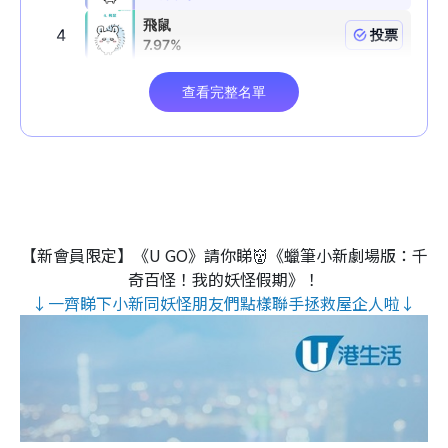
【新會員限定】《U GO》請你睇👹《蠟筆小新劇場版：千
奇百怪！我的妖怪假期》！
↓一齊睇下小新同妖怪朋友們點樣聯手拯救屋企人啦↓