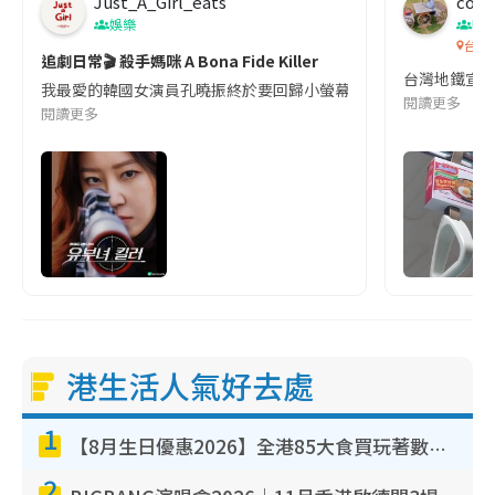
Just_A_Girl_eats
co c
娛樂
吹
台灣
追劇日常🎬 殺手媽咪 A Bona Fide Killer
台灣地鐵宣
我最愛的韓國女演員孔曉振終於要回歸小螢幕啦!這次的劇本改編自同名
閱讀更多
閱讀更多
港生活人氣好去處
1
【8月生日優惠2026】全港85大食買玩著數攻略 自助餐/火鍋放題同行免費＋誠品/DONKI送現金券
2