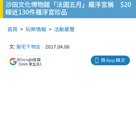
沙田文化博物館「法國五月」羅浮宮展 $20
睇近130件羅浮宮珍品
首頁
玩樂情報
活動展覽
文:
脫宅干物女
2017.04.06
在Google追蹤
用 App 睇文
《UHK 港生活》