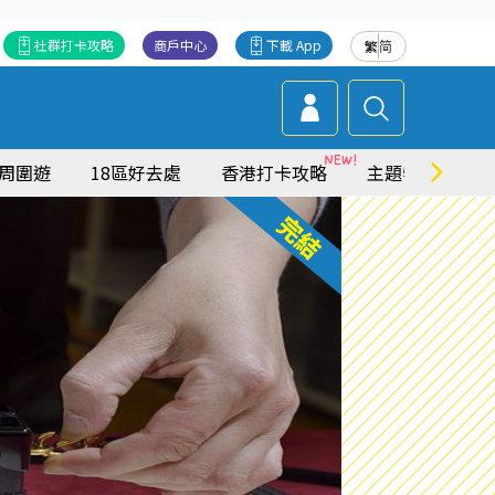
社群打卡攻略
商戶中心
下載 App
繁
简
周圍遊
18區好去處
香港打卡攻略
主題特集