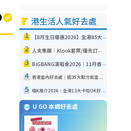
港生活人氣好去處
1
【8月生日優惠2026】全港85大食買玩著數攻略 自助餐/火鍋放題同行免費＋誠品/DONKI送現金券
2
人夫集團｜Klook套票/優先訂票/公開發售搶飛攻略！附票價.購票連結.場地座位表
3
BIGBANG演唱會2026｜11月香港啟德開3場！實名制VIP申請、優先購票攻略
4
香港室內好去處｜逾35大歎冷氣室內好去處推介 室內活動免費避雨無懼落雨
5
唱K推介2026︱全港13大卡啦OK好去處！最平$36起 日文K都有！(附地址+收費詳情)
U GO 本週好去處