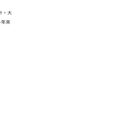
計。大
多年來