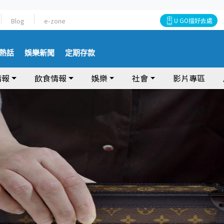
Blog
e-zone
U GO搵好去處
熱話
娛樂新聞
定期存款
情報
飲食情報
娛樂
社會
影片專區