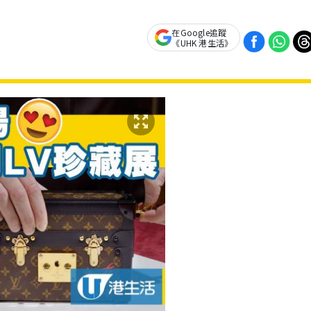
在Google追蹤
《UHK 港生活》