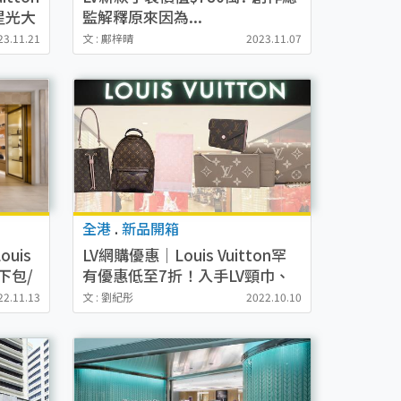
星光大
監解釋原來因為...
23.11.21
文 : 鄺梓晴
2023.11.07
全港
.
新品開箱
uis
LV網購優惠｜Louis Vuitton罕
下包/
有優惠低至7折！入手LV頸巾、
銀包、手袋平足$5000
22.11.13
文 : 劉紀彤
2022.10.10