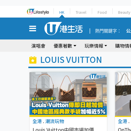
HK
Travel
Food
Beauty
熱門關鍵字：
公
演唱會
優惠著數
玩樂情報
購物情
LOUIS VUITTON
全港
.
潮流玩物
全港
.
Louis Vuitton中國市場加價
OnT