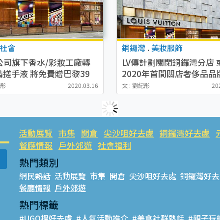
社會
銅鑼灣
.
美妝服飾
母公司旗下香水/彩妝工廠轉
LV傳計劃關閉銅鑼灣分店 
精搓手液 將免費贈巴黎39
2020年首間關店奢侈品品
立醫院
港部分員工調往內地
紀彤
2020.03.16
文 : 劉紀彤
20
活動展覽
市集
開倉
尖沙咀好去處
銅鑼灣好去處
餐廳情報
戶外郊遊
社會福利
熱門類別
網民熱話
活動展覽
市集
開倉
尖沙咀好去處
銅鑼灣好去
餐廳情報
戶外郊遊
熱門標籤
#UGO搵好去處
#人氣活動推介
#美食社群熱話
#親子玩