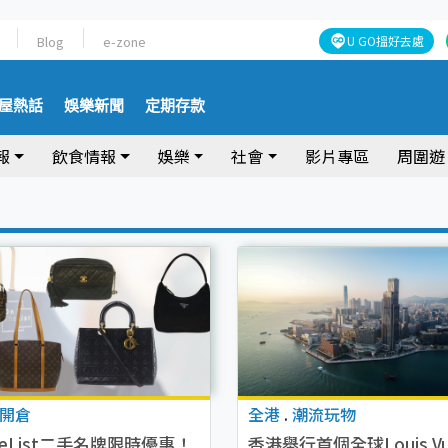
Blog
e-zone
U GO搵好去處
屋熱話
娛樂新聞
定期存款
報
飲食情報
娛樂
社會
影片專區
周圍遊
開倉
全港
.
潮流玩物
heList二手名牌限時優惠！
香港舉行首個全球Louis Vui