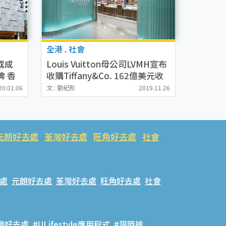
全港
.
社會
或成
Louis Vuitton母公司LVMH宣布
牌 香
收購Tiffany&Co. 162億美元收
購價成最大規模交易
20.01.06
文 : 劉紀彤
2019.11.26
元朗好去處
荃灣好去處
旺角好去處
社會
處
元朗好去處
荃灣好去處
旺角好去處
社會
樂好去處
#ULifestyle應用程式
#限時搶