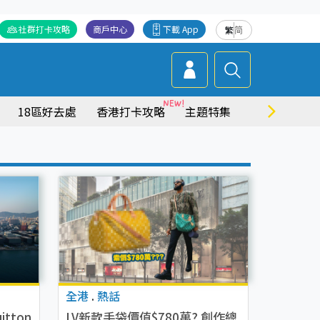
社群打卡攻略
商戶中心
下載 App
繁
简
18區好去處
香港打卡攻略
主題特集
商場情報
全港
.
熱話
tton
LV新款手袋價值$780萬? 創作總