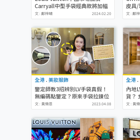
Carryall中型手袋經典款將加幅
皮具/
上漲近5%
文 : 鄺梓晴
2024.02.20
文 : 鄺
全港
.
美妝服飾
全港
.
鑒定師教3招辨別LV手袋真假！
內地
無編碼點鑒定？原來手袋拉鍊位
貨？
暗藏玄機！
請再
文 : 黃樂恩
2023.04.08
文 : 黃