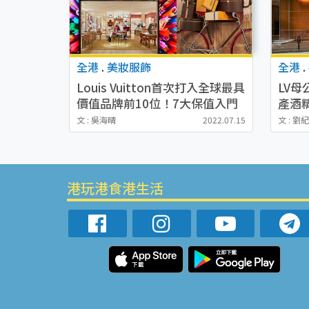
全港
.
美妝服飾
全港
.
Louis Vuitton首次打入全球最具
LV
價值品牌前10位！7大保值入門
產酒
級手袋最平2萬有找
間公
文 : 吳海晴
2022.07.15
文 : 劉
港玩港食港生活