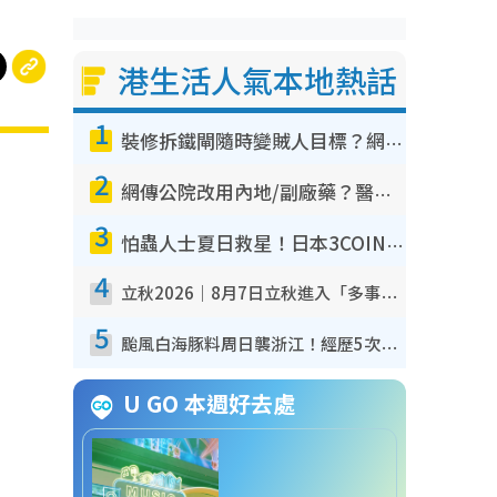
港生活人氣本地熱話
1
裝修拆鐵閘隨時變賊人目標？網民揭2大關鍵用途：裝新式等於白裝？附新舊鐵閘分別
2
網傳公院改用內地/副廠藥？醫生拆解正副廠分別 揭4類人換藥隨時出事
3
怕蟲人士夏日救星！日本3COINS爆紅驅蟲神器$45起 1招「全程免觸碰」輕鬆搞定小強
4
立秋2026｜8月7日立秋進入「多事之秋」 3件事唔做得！專家教6招開運 清枱頭／銀包納氣接好運
5
颱風白海豚料周日襲浙江！經歷5次「眼牆置換」極罕見 成登陸內地最長途颱風
U GO 本週好去處