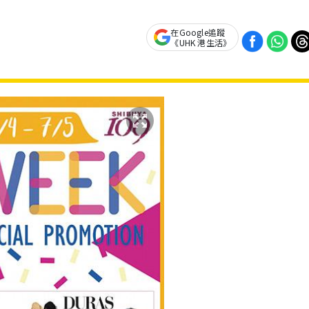
在Google追蹤
《UHK 港生活》