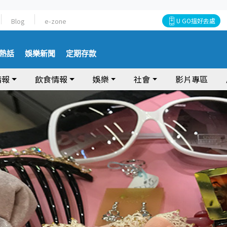
Blog
e-zone
U GO搵好去處
熱話
娛樂新聞
定期存款
情報
飲食情報
娛樂
社會
影片專區