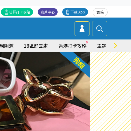
社群打卡攻略
商戶中心
下載 App
繁
简
周圍遊
18區好去處
香港打卡攻略
主題特集