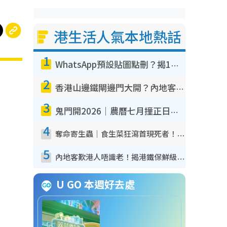
港生活人氣本地熱話
1
WhatsApp預設貼圖點刪？揭1招「反向操作」還原簡潔介面 附3步實測教學
2
香港山邊鐵閘邊門大開？內地客困惑意義何在！網民神回覆：呢種叫法理性防禦
3
鬼門開2026｜農曆七月撞正日全食特別邪？專家警告切忌做一事！揭4大禁忌+2招保平安
4
奪命寄生蟲｜食生菜狂瀉首現死者！疫潮惡化錄1.8萬宗病例 揭洗菜3大謬誤
5
內地客歎港人唔識老！揭港鐵保鮮級冷氣 港人求放過：咪投訴
U GO 本週好去處