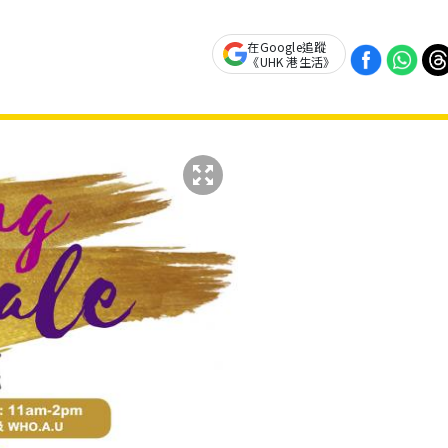
在Google追蹤
《UHK 港生活》