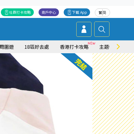
社群打卡攻略
商戶中心
下載 App
繁
简
周圍遊
18區好去處
香港打卡攻略
主題特集