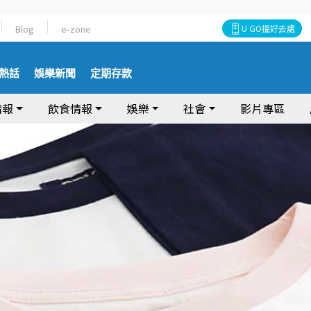
Blog
e-zone
U GO搵好去處
熱話
娛樂新聞
定期存款
情報
飲食情報
娛樂
社會
影片專區