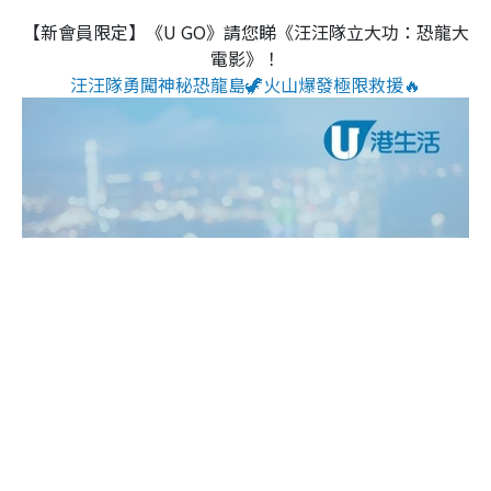
【新會員限定】《U GO》請您睇《汪汪隊立大功：恐龍大
電影》！
汪汪隊勇闖神秘恐龍島🦖火山爆發極限救援🔥