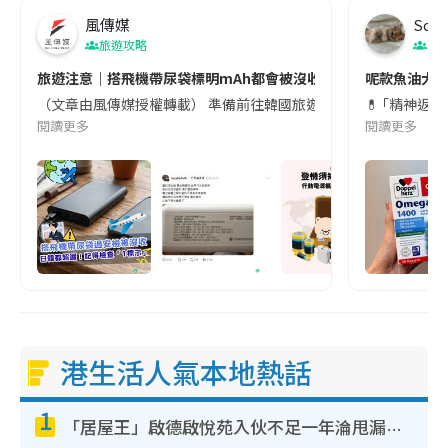
風傳媒
Soul
旅遊攻略
生
旅遊注意｜搭飛機帶尿袋標明mAh都會被沒收😱出發前切記檢查「1
呢款魚油大家
（文章由風傳媒授權轉載） 準備前往韓國旅遊的民眾，近期要特別留
💊 ｢精神返
閱讀更多
閱讀更多
港生活人氣本地熱話
1
「居屋王」啟德啟悅苑入伙不足一年淪甩漏之王！插頭噴火花致大停電 多戶業主全屋家電報銷