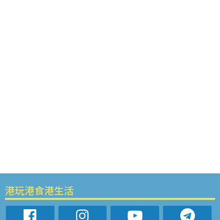
港玩港食港生活