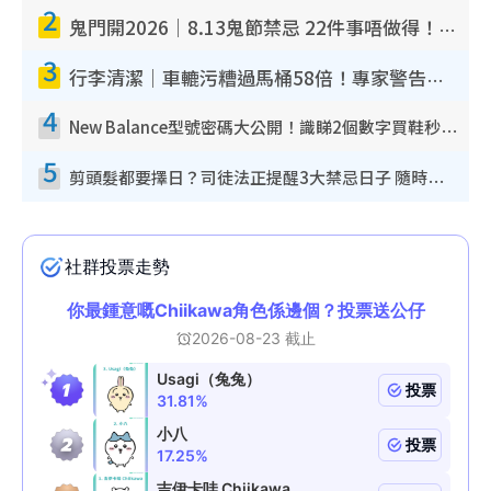
2
鬼門開2026｜8.13鬼節禁忌 22件事唔做得！燒肉、刺身要少食？半夜勿吹口哨/打呢個電話
3
行李清潔｜車轆污糟過馬桶58倍！專家警告忌用酒精抹 教1招免污手除菌
4
New Balance型號密碼大公開！識睇2個數字買鞋秒知功能免中伏 附5大熱門鞋款
5
剪頭髮都要擇日？司徒法正提醒3大禁忌日子 隨時剪走財運！呢日剪髮恐「剪壽命」？