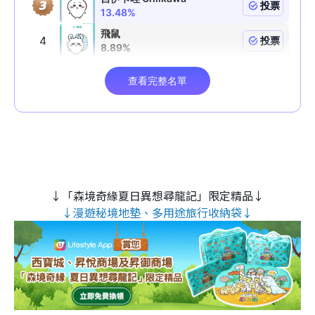
↓「森境奇緣夏日異想尋龍記」限定精品↓
↓漫遊秘境地墊、多用途旅行收納袋↓