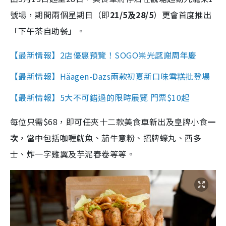
號場，期間兩個星期日（即
21/5及28/5
）更會首度推出
「下午茶自助餐」。
【最新情報】2店優惠預覽！SOGO崇光感謝周年慶
【最新情報】Häagen-Dazs兩款初夏新口味雪糕批登場
【最新情報】5大不可錯過的限時展覽 門票$10起
每位只需$68，即可任夾十二款美食車新出及皇牌小食
一
次
，當中包括咖喱魷魚、茄牛意粉、招牌蠔丸、西多
士、炸一字雞翼及芋泥春卷等等。