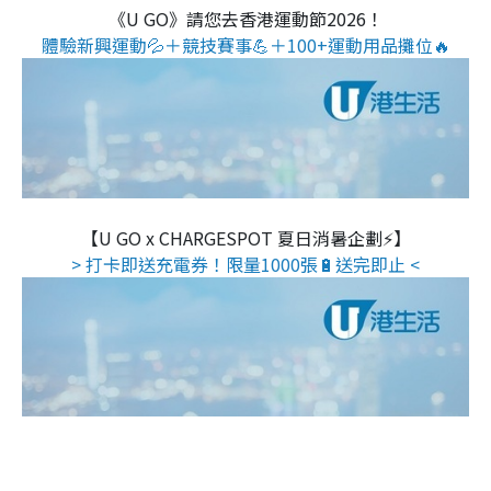
《U GO》請您去香港運動節2026！
體驗新興運動💦＋競技賽事💪＋100+運動用品攤位🔥
【U GO x CHARGESPOT 夏日消暑企劃⚡】
> 打卡即送充電券！限量1000張🔋送完即止 <