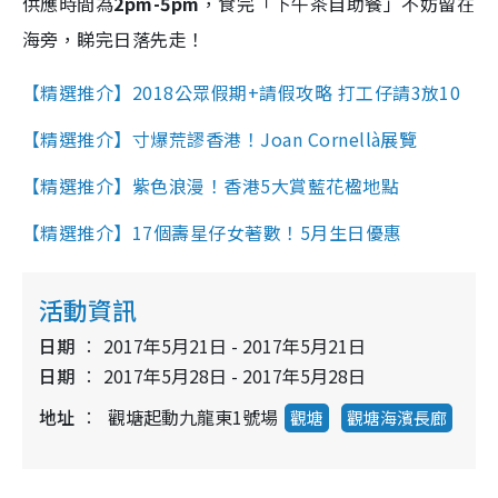
供應時間為
2pm-5pm
，食完「下午茶自助餐」不妨留在
海旁，睇完日落先走！
【精選推介】2018公眾假期+請假攻略 打工仔請3放10
【精選推介】寸爆荒謬香港！Joan Cornellà展覽
【精選推介】紫色浪漫！香港5大賞藍花楹地點
【精選推介】17個壽星仔女著數！5月生日優惠
活動資訊
日期
2017年5月21日 - 2017年5月21日
日期
2017年5月28日 - 2017年5月28日
地址
觀塘起動九龍東1號場
觀塘
觀塘海濱長廊