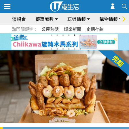
演唱會
優惠著數
玩樂情報
購物情報
熱門關鍵字：
公屋熱話
娛樂新聞
定期存款