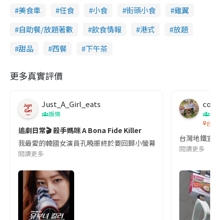
美食車
任食
小食
街頭小食
雞翼
自助餐/放題著數
飲食情報
港式
放題
甜品
西餐
下午茶
更多真實評價
Just_A_Girl_eats
co c
娛樂
吹
台灣
追劇日常🎬 殺手媽咪 A Bona Fide Killer
台灣地鐵宣
我最愛的韓國女演員孔曉振終於要回歸小螢幕啦!這次的劇本改編自同名
閱讀更多
閱讀更多