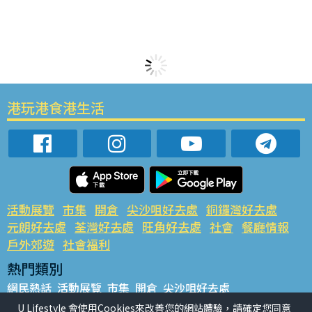
港玩港食港生活
活動展覽
市集
開倉
尖沙咀好去處
銅鑼灣好去處
元朗好去處
荃灣好去處
旺角好去處
社會
餐廳情報
戶外郊遊
社會福利
熱門類別
網民熱話
活動展覽
市集
開倉
尖沙咀好去處
銅鑼灣好去處
元朗好去處
荃灣好去處
旺角好去處
社會
U Lifestyle 會使用Cookies來改善您的網站體驗，請確定您同意