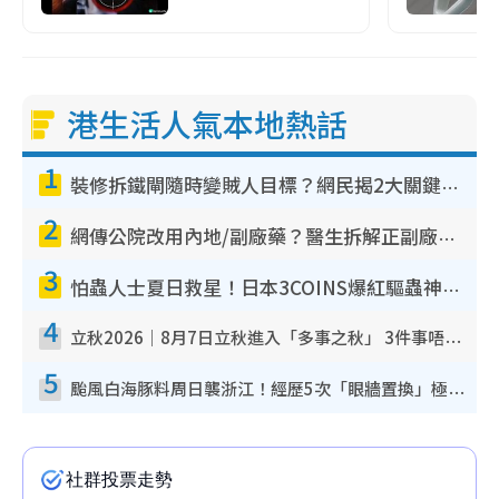
港生活人氣本地熱話
1
裝修拆鐵閘隨時變賊人目標？網民揭2大關鍵用途：裝新式等於白裝？附新舊鐵閘分別
2
網傳公院改用內地/副廠藥？醫生拆解正副廠分別 揭4類人換藥隨時出事
3
怕蟲人士夏日救星！日本3COINS爆紅驅蟲神器$45起 1招「全程免觸碰」輕鬆搞定小強
4
立秋2026｜8月7日立秋進入「多事之秋」 3件事唔做得！專家教6招開運 清枱頭／銀包納氣接好運
5
颱風白海豚料周日襲浙江！經歷5次「眼牆置換」極罕見 成登陸內地最長途颱風