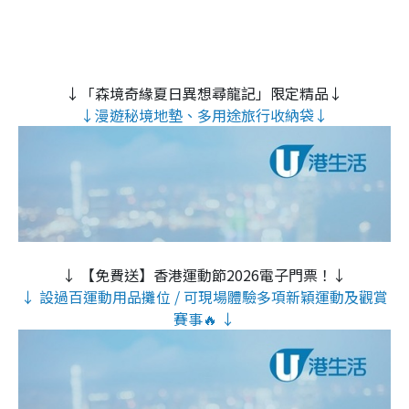
↓「森境奇緣夏日異想尋龍記」限定精品↓
↓漫遊秘境地墊、多用途旅行收納袋↓
↓ 【免費送】香港運動節2026電子門票！↓
↓ 設過百運動用品攤位 / 可現場體驗多項新穎運動及觀賞
賽事🔥 ↓