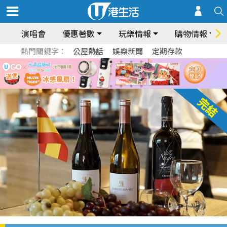
演唱會
優惠著數
玩樂情報
購物情報
熱門關鍵字：
公屋熱話
娛樂新聞
定期存款