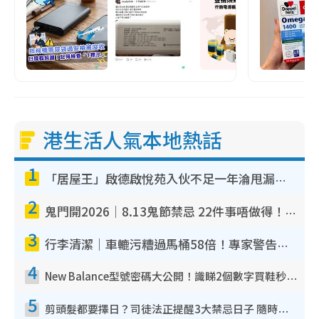
港生活人氣本地熱話
1
「居屋王」啟德啟悅苑入伙不足一年淪甩漏之王！插頭噴火花致大停電 多戶業主全屋家電報銷
2
鬼門開2026｜8.13鬼節禁忌 22件事唔做得！燒肉、刺身要少食？半夜勿吹口哨/打呢個電話
3
行李清潔｜車轆污糟過馬桶58倍！專家警告忌用酒精抹 教1招免污手除菌
4
New Balance型號密碼大公開！識睇2個數字買鞋秒知功能免中伏 附5大熱門鞋款
5
剪頭髮都要擇日？司徒法正提醒3大禁忌日子 隨時剪走財運！呢日剪髮恐「剪壽命」？