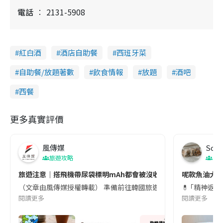
電話
2131-5908
紅白酒
酒店自助餐
西班牙菜
自助餐/放題著數
飲食情報
放題
酒吧
西餐
更多真實評價
風傳媒
Soul
旅遊攻略
生
旅遊注意｜搭飛機帶尿袋標明mAh都會被沒收😱出發前切記檢查「1
呢款魚油大家
（文章由風傳媒授權轉載） 準備前往韓國旅遊的民眾，近期要特別留
💊 ｢精神返
閱讀更多
閱讀更多