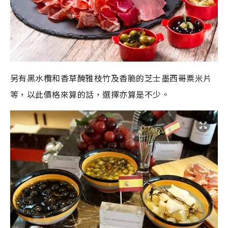
另有黑水欖和香草醃雅枝竹及香脆的芝士墨西哥粟米片
等，以此價格來算的話，選擇亦算是不少。