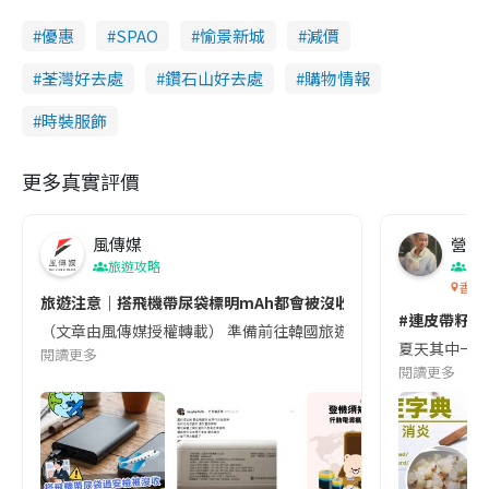
優惠
SPAO
愉景新城
減價
荃灣好去處
鑽石山好去處
購物情報
時裝服飾
更多真實評價
風傳媒
營養教
旅遊攻略
生
香港
旅遊注意｜搭飛機帶尿袋標明mAh都會被沒收😱出發前切記檢查「1
#連皮帶籽都
（文章由風傳媒授權轉載） 準備前往韓國旅遊的民眾，近期要特別留
夏天其中一種時
閱讀更多
閱讀更多