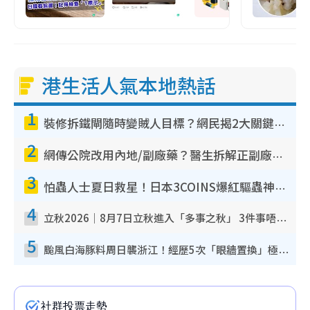
港生活人氣本地熱話
1
裝修拆鐵閘隨時變賊人目標？網民揭2大關鍵用途：裝新式等於白裝？附新舊鐵閘分別
2
網傳公院改用內地/副廠藥？醫生拆解正副廠分別 揭4類人換藥隨時出事
3
怕蟲人士夏日救星！日本3COINS爆紅驅蟲神器$45起 1招「全程免觸碰」輕鬆搞定小強
4
立秋2026｜8月7日立秋進入「多事之秋」 3件事唔做得！專家教6招開運 清枱頭／銀包納氣接好運
5
颱風白海豚料周日襲浙江！經歷5次「眼牆置換」極罕見 成登陸內地最長途颱風