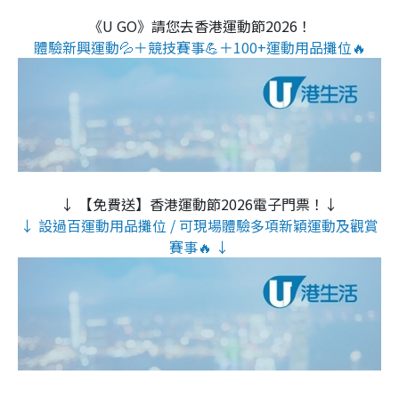
《U GO》請您去香港運動節2026！
體驗新興運動💦＋競技賽事💪＋100+運動用品攤位🔥
↓ 【免費送】香港運動節2026電子門票！↓
↓ 設過百運動用品攤位 / 可現場體驗多項新穎運動及觀賞
賽事🔥 ↓